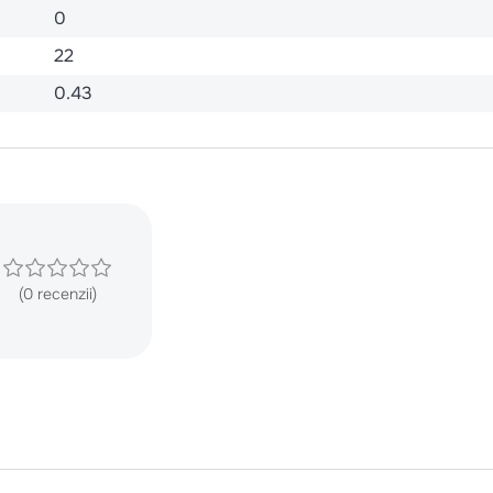
0
22
0.43
(0 recenzii)