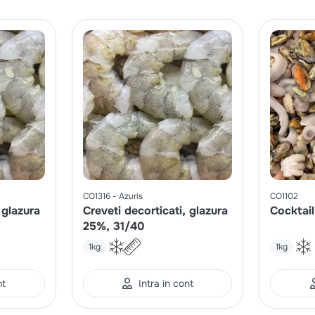
CO1316
Azuris
CO1102
 glazura
Creveti decorticati, glazura
Cocktail
25%, 31/40
1kg
1kg
nt
Intra in cont