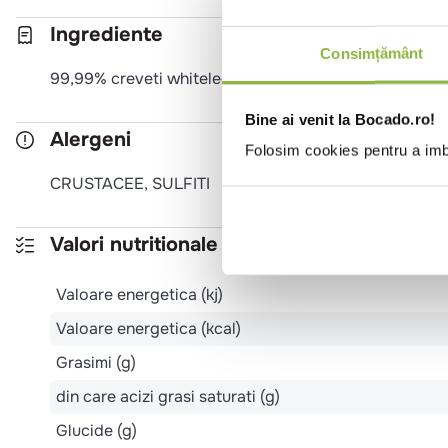
Ingrediente
Consimțământ
99,99% creveti whiteleg (CRUSTACEE), conservant E
Bine ai venit la Bocado.ro!
Alergeni
Folosim cookies pentru a imbu
CRUSTACEE, SULFITI
Valori nutritionale 100g
Valoare energetica (kj)
Valoare energetica (kcal)
Grasimi (g)
din care acizi grasi saturati (g)
Glucide (g)