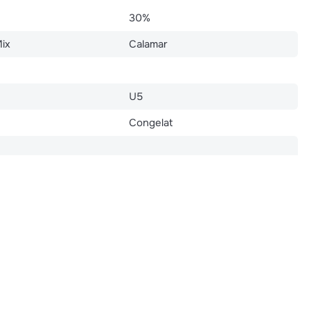
30%
Mix
Calamar
U5
Congelat
Bistro, Pub, Trattoria
at individual)
IQF (congelat individual)
HoReCa