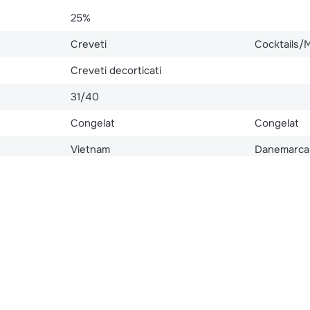
25%
Creveti
Cocktails/
Creveti decorticati
31/40
Congelat
Congelat
Vietnam
Danemarca
hi,
Bistro, Evenimente, Sushi,
Trattoria
Trattoria
IQF (congel
HoReCa
HoReCa