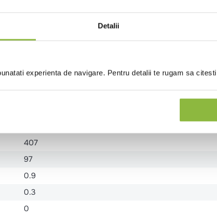
Detalii
223 (SULFIT)
natati experienta de navigare. Pentru detalii te rugam sa citest
407
97
0.9
0.3
0