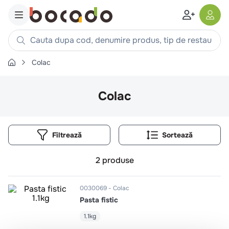
Cauta dupa cod, denumire produs, tip de restaurant, reteta
Colac
Căutări populare
1
.
cartofi
Colac
2
.
piept pui
3
.
pui
Filtrează
4
.
chifle
5
.
burger
2
produse
6
.
coaste
7
.
ceafa
0030069
Colac
Pasta fistic
8
.
aripi
9
.
croissant
1.1kg