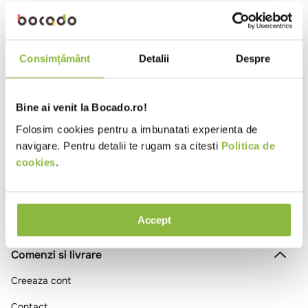
10
.
pizza
0030011
Colac
Pasta vanilie
Consimțământ
Detalii
Despre
1.15kg
Bine ai venit la Bocado.ro!
Ai vizualizat toate produsele
Folosim cookies pentru a imbunatati experienta de
navigare. Pentru detalii te rugam sa citesti
Politica de
cookies
.
Accept
Comenzi si livrare
Creeaza cont
Contact