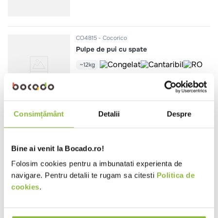
CO4815
Cocorico
Pulpe de pui cu spate
~12kg
Consimțământ
Detalii
Despre
CO363
Cocorico
Mix aripi de pui sectionate
1.5kg
Bine ai venit la Bocado.ro!
Folosim cookies pentru a imbunatati experienta de
navigare. Pentru detalii te rugam sa citesti
Politica de
cookies
.
CO4814
Cocorico
Pulpe de pui cu spate