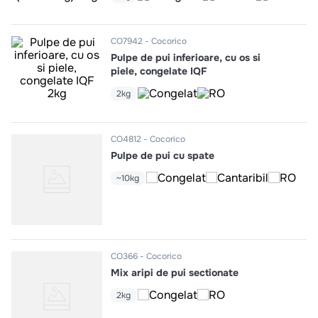
10
.
pizza
CO7942
Cocorico
Pulpe de pui inferioare, cu os si
piele, congelate IQF
2kg
CO4812
Cocorico
Pulpe de pui cu spate
~10kg
CO366
Cocorico
Mix aripi de pui sectionate
2kg