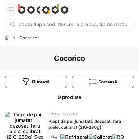
Cauta dupa cod, denumire produs, tip de restaurant, reteta
Cocorico
Căutări populare
1
.
cartofi
Cocorico
2
.
piept pui
3
.
pui
Filtrează
4
.
chifle
5
.
burger
9
produse
6
.
coaste
7
.
ceafa
FR146
Cocorico
Piept de pui jumatati, dezosat, fara
8
.
aripi
piele, calibrat (210-230g)
9
.
croissant
5kg