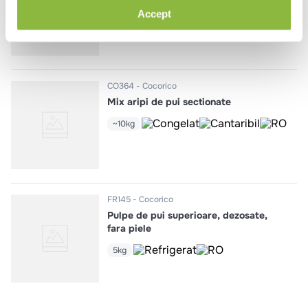
~8kg
Accept
CO364
Cocorico
Mix aripi de pui sectionate
~10kg
FR145
Cocorico
Pulpe de pui superioare, dezosate,
fara piele
5kg