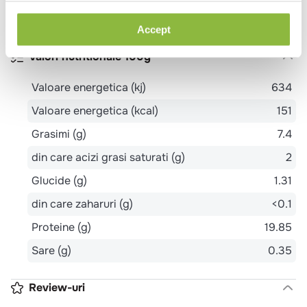
Pulpe de pui
Accept
Valori nutritionale 100g
Valoare energetica (kj)
634
Valoare energetica (kcal)
151
Grasimi (g)
7.4
din care acizi grasi saturati (g)
2
Glucide (g)
1.31
din care zaharuri (g)
<0.1
Proteine (g)
19.85
Sare (g)
0.35
Review-uri