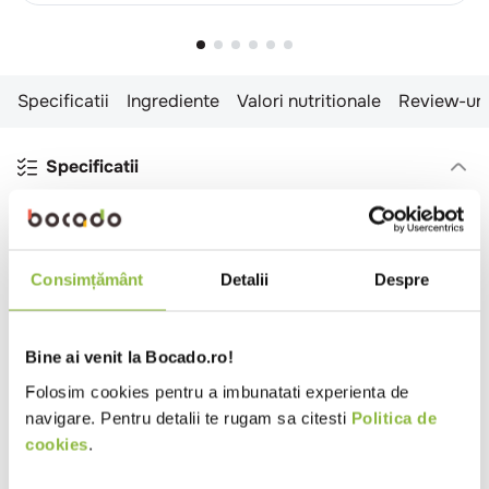
Specificatii
Ingrediente
Valori nutritionale
Review-uri
Specificatii
Transare
Pulpe
Prelucrare
Cu os
Cu piele
Consimțământ
Detalii
Despre
Temperatura
Congelat
Mod congelare
IQF (congelat individual)
Bine ai venit la Bocado.ro!
Tara de origine
Romania
Folosim cookies pentru a imbunatati experienta de
Tip
Cantina
Catering
Restaurant
navigare. Pentru detalii te rugam sa citesti
Politica de
local
Romanesc
cookies
.
Ingrediente