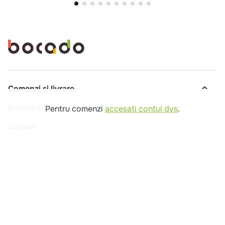
Comenzi si livrare
Creeaza cont
Pentru comenzi
accesati contul dvs
.
Contact
Intrebari frecvente
Companie
Legal