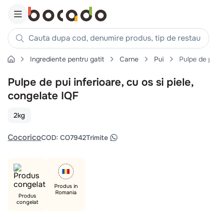
Cauta dupa cod, denumire produs, tip de restaurant, reteta
Ingrediente pentru gatit
Carne
Pui
Pulpe de pui
Căutări populare
Pulpe de pui inferioare, cu os si piele,
1
.
cartofi
congelate IQF
2
.
piept pui
3
.
pui
2kg
4
.
chifle
Cocorico
COD
:
CO7942
Trimite
5
.
burger
6
.
coaste
7
.
ceafa
Produs in
8
.
aripi
Romania
Produs
congelat
9
.
croissant