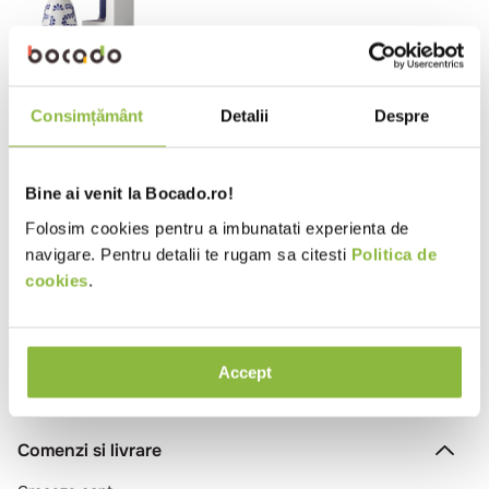
10
.
pizza
OTHCLASEAZPLATA
Clase Azul
Tequila Clase Azul Plata GB 40&
Consimțământ
Detalii
Despre
0.7l
Bine ai venit la Bocado.ro!
Folosim cookies pentru a imbunatati experienta de
Ai vizualizat toate produsele
navigare. Pentru detalii te rugam sa citesti
Politica de
cookies
.
Accept
Comenzi si livrare