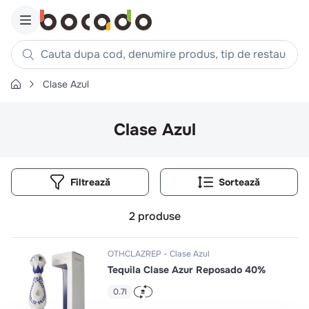
Cauta dupa cod, denumire produs, tip de restaurant, reteta
Clase Azul
Căutări populare
1
.
cartofi
Clase Azul
2
.
piept pui
3
.
pui
Filtrează
4
.
chifle
5
.
burger
2
produse
6
.
coaste
7
.
ceafa
OTHCLAZREP
Clase Azul
Tequila Clase Azur Reposado 40%
8
.
aripi
9
.
croissant
0.7l