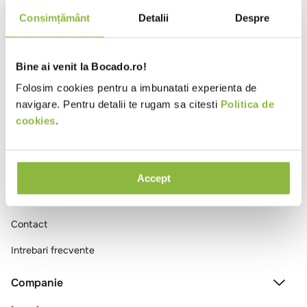
10
.
pizza
Consimțământ
Detalii
Despre
Ai vizualizat toate produsele
Bine ai venit la Bocado.ro!
Folosim cookies pentru a imbunatati experienta de
navigare. Pentru detalii te rugam sa citesti
Politica de
cookies
.
Comenzi si livrare
Accept
Creeaza cont
Contact
Intrebari frecvente
Companie