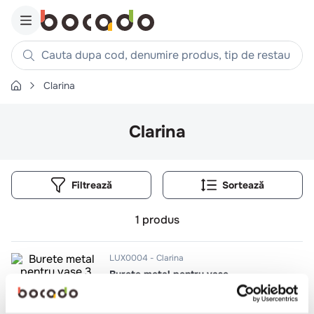
Cauta dupa cod, denumire produs, tip de restaurant, reteta
Clarina
Căutări populare
1
.
cartofi
Clarina
2
.
piept pui
3
.
pui
Filtrează
4
.
chifle
5
.
burger
1
produs
6
.
coaste
7
.
ceafa
LUX0004
Clarina
Burete metal pentru vase
8
.
aripi
9
.
croissant
3 buc/set
60 seturi