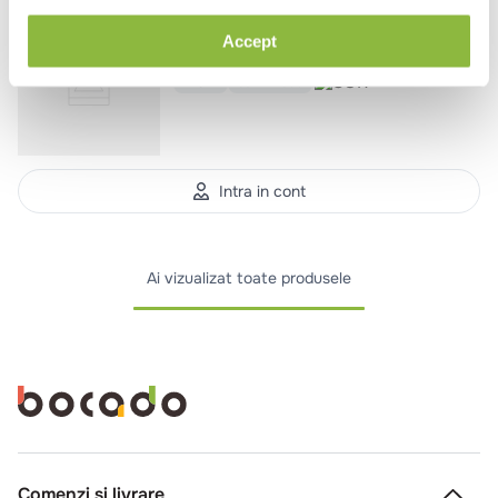
TRIBAL001
Citrone
Accept
Limonada cu ghimbir
275ml
bax*12 buc
Intra in cont
Ai vizualizat toate produsele
Comenzi si livrare