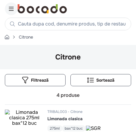
Cauta dupa cod, denumire produs, tip de restaurant, reteta
Citrone
Căutări populare
1
.
cartofi
Citrone
2
.
piept pui
3
.
pui
Filtrează
4
.
chifle
5
.
burger
4
produse
6
.
coaste
7
.
aripi
TRIBAL003
Citrone
Limonada clasica
8
.
ceafa
9
.
croissant
275ml
bax*12 buc