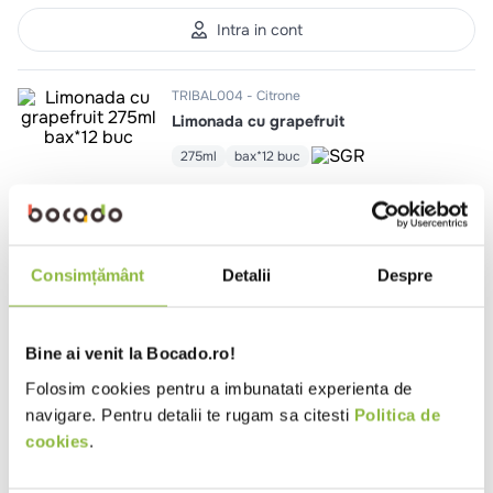
10
.
pizza
Intra in cont
TRIBAL004
Citrone
Limonada cu grapefruit
275ml
bax*12 buc
Intra in cont
Consimțământ
Detalii
Despre
TRIBAL002
Citrone
Limonada cu menta
275ml
bax*12 buc
Bine ai venit la Bocado.ro!
Folosim cookies pentru a imbunatati experienta de
navigare. Pentru detalii te rugam sa citesti
Politica de
cookies
.
Intra in cont