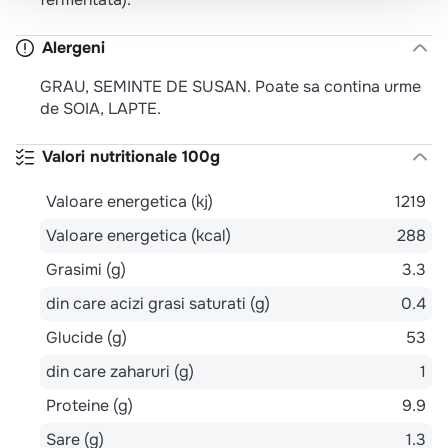
Alergeni
GRAU, SEMINTE DE SUSAN. Poate sa contina urme
de SOIA, LAPTE.
Valori nutritionale 100g
Valoare energetica (kj)
1219
Valoare energetica (kcal)
288
Grasimi (g)
3.3
din care acizi grasi saturati (g)
0.4
Glucide (g)
53
din care zaharuri (g)
1
Proteine (g)
9.9
Sare (g)
1.3