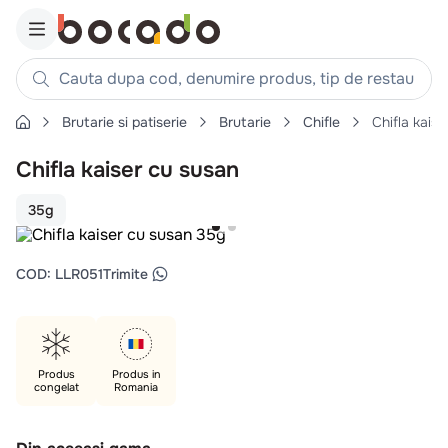
Cauta dupa cod, denumire produs, tip de restaurant, reteta
Brutarie si patiserie
Brutarie
Chifle
Chifla kais
Căutări populare
Chifla kaiser cu susan
1
.
cartofi
2
.
piept pui
35g
3
.
pui
4
.
chifle
COD
:
LLR051
Trimite
5
.
burger
6
.
coaste
7
.
ceafa
Produs
Produs in
congelat
Romania
8
.
aripi
9
.
croissant