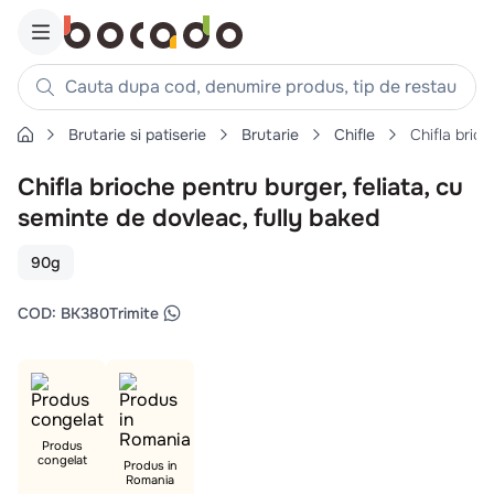
Cauta dupa cod, denumire produs, tip de restaurant, reteta
Brutarie si patiserie
Brutarie
Chifle
Chifla brioc
Căutări populare
Chifla brioche pentru burger, feliata, cu
1
.
cartofi
seminte de dovleac, fully baked
2
.
piept pui
3
.
pui
90g
4
.
chifle
COD
:
BK380
Trimite
5
.
burger
6
.
coaste
7
.
ceafa
8
.
aripi
Produs
congelat
9
.
croissant
Produs in
Romania