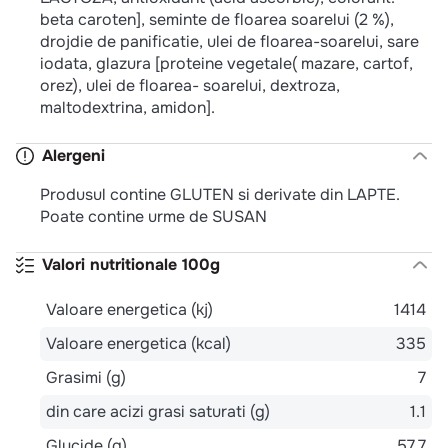
beta caroten], seminte de floarea soarelui (2 %),
drojdie de panificatie, ulei de floarea-soarelui, sare
iodata, glazura [proteine vegetale( mazare, cartof,
orez), ulei de floarea- soarelui, dextroza,
maltodextrina, amidon].
Alergeni
Produsul contine GLUTEN si derivate din LAPTE.
Poate contine urme de SUSAN
Valori nutritionale 100g
Valoare energetica (kj)
1414
Valoare energetica (kcal)
335
Grasimi (g)
7
din care acizi grasi saturati (g)
1.1
Glucide (g)
57.7