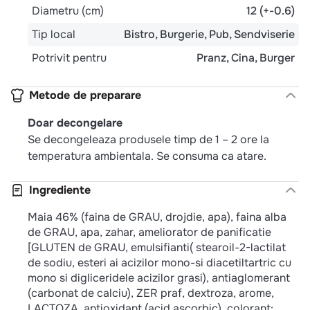
Diametru (cm)
12 (+-0.6)
Tip local
Bistro
Burgerie
Pub
Sendviserie
Potrivit pentru
Pranz
Cina
Burger
Metode de preparare
Doar decongelare
Se decongeleaza produsele timp de 1 – 2 ore la
temperatura ambientala. Se consuma ca atare.
Ingrediente
Maia 46% (faina de GRAU, drojdie, apa), faina alba
de GRAU, apa, zahar, ameliorator de panificatie
[GLUTEN de GRAU, emulsifianti( stearoil-2-lactilat
de sodiu, esteri ai acizilor mono-si diacetiltartric cu
mono si digliceridele acizilor grasi), antiaglomerant
(carbonat de calciu), ZER praf, dextroza, arome,
LACTOZA, antioxidant (acid ascorbic), colorant: