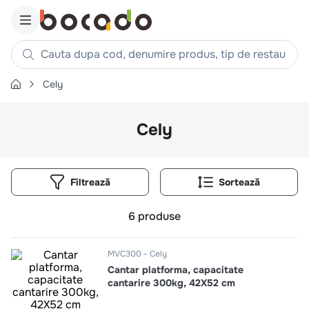
Cauta dupa cod, denumire produs, tip de restaurant, reteta
Cely
Căutări populare
1
.
cartofi
Cely
2
.
piept pui
3
.
pui
Filtrează
4
.
chifle
5
.
burger
6
produse
6
.
coaste
7
.
ceafa
MVC300
Cely
Cantar platforma, capacitate
8
.
aripi
cantarire 300kg, 42X52 cm
9
.
croissant