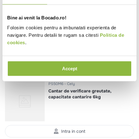
Bine ai venit la Bocado.ro!
PS50M15
Cely
Cantar de verificare greutate,
Folosim cookies pentru a imbunatati experienta de
capacitate cantarire 15kg
navigare. Pentru detalii te rugam sa citesti
Politica de
cookies
.
Intra in cont
Accept
PS50M6
Cely
Cantar de verificare greutate,
capacitate cantarire 6kg
Intra in cont