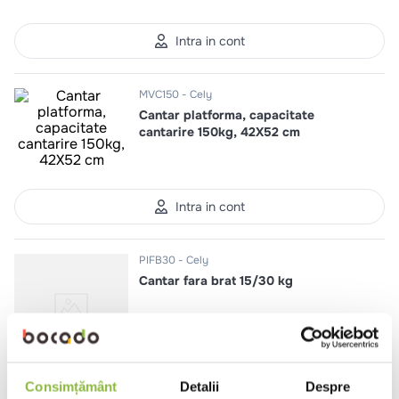
10
.
pizza
Intra in cont
MVC150
Cely
Cantar platforma, capacitate
cantarire 150kg, 42X52 cm
Intra in cont
PIFB30
Cely
Cantar fara brat 15/30 kg
Consimțământ
Detalii
Despre
Intra in cont