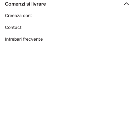
Comenzi si livrare
Creeaza cont
Contact
Intrebari frecvente
Companie
Legal
Copyright © 2025 - Macromex SRL
RO
Powered by