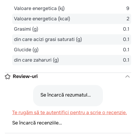
Valoare energetica (kj)
9
Valoare energetica (kcal)
2
Grasimi (g)
0.1
din care acizi grasi saturati (g)
0.1
Glucide (g)
0.1
din care zaharuri (g)
0.1
Review-uri
Se încarcă rezumatul…
Te rugăm să te autentifici pentru a scrie o recenzie.
Se încarcă recenziile…