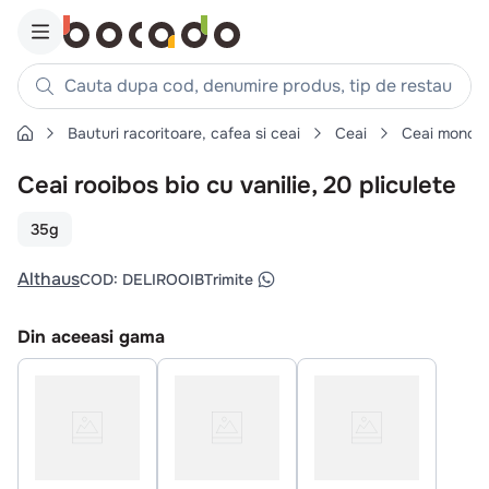
Cauta dupa cod, denumire produs, tip de restaurant, reteta
Bauturi racoritoare, cafea si ceai
Ceai
Ceai monod
Căutări populare
Ceai rooibos bio cu vanilie, 20 pliculete
1
.
cartofi
2
.
piept pui
35g
3
.
pui
Althaus
COD
:
DELIROOIB
Trimite
4
.
chifle
5
.
burger
Din aceeasi gama
6
.
coaste
7
.
ceafa
8
.
aripi
9
.
croissant