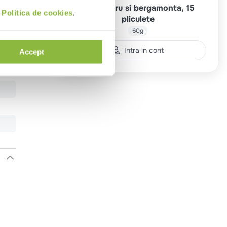
Ceai negru si bergamonta, 15
i
Politica de cookies
.
pliculete
60g
Intra in cont
Accept