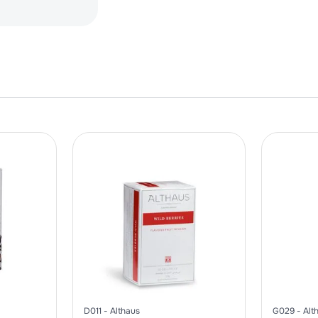
D011
Althaus
G029
Alt