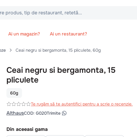
 tip de restaurant, retetă...
Ai un magazin?
Ai un restaurant?
oze
Ceai negru si bergamonta, 15 pliculete, 60g
Ceai negru si bergamonta, 15
pliculete
60g
Te rugăm să te autentifici pentru a scrie o recenzie.
Althaus
COD
:
G020
Trimite
Din aceeasi gama