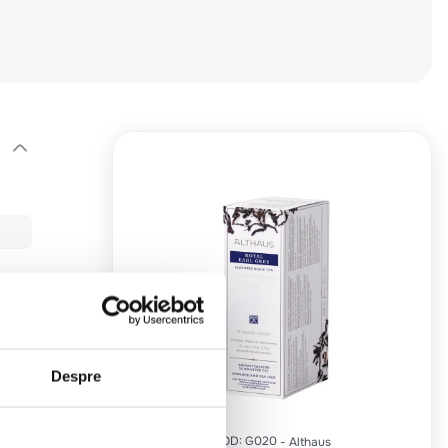
Despre
COD
:
G020
Althaus