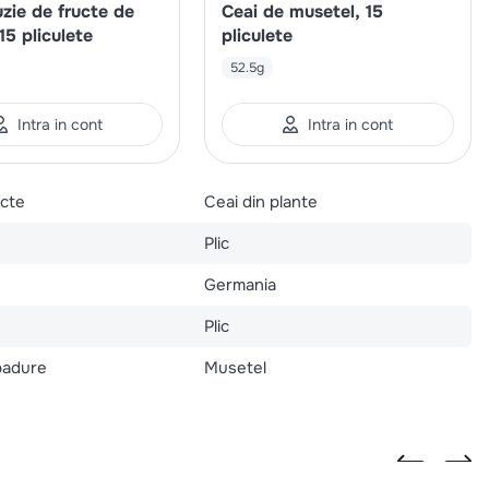
uzie de fructe de
Ceai de musetel, 15
15 pliculete
pliculete
52.5g
Intra in cont
Intra in cont
ucte
Ceai din plante
Plic
Germania
Plic
padure
Musetel