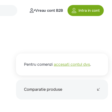
Vreau cont B2B
Intra in cont
Pentru comenzi
accesati contul dvs
.
Comparatie produse