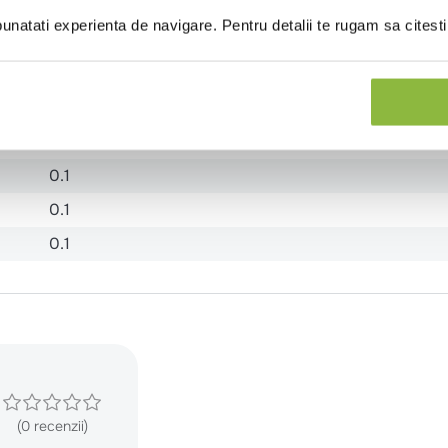
natati experienta de navigare. Pentru detalii te rugam sa citest
9
2
0.1
0.1
0.1
0.1
(0 recenzii)