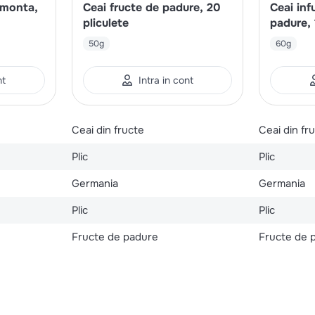
amonta,
Ceai fructe de padure, 20
Ceai inf
pliculete
padure, 
50g
60g
nt
Intra in cont
Ceai din fructe
Ceai din fr
Plic
Plic
Germania
Germania
Plic
Plic
Fructe de padure
Fructe de 