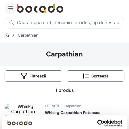
Cauta dupa cod, denumire produs, tip de restaurant, reteta
Carpathian
Căutări populare
1
.
cartofi
Carpathian
2
.
piept pui
3
.
pui
Filtrează
4
.
chifle
5
.
burger
1
produs
6
.
coaste
7
.
ceafa
CRFN07L
Carpathian
Whisky Carpathian Feteasca
8
.
aripi
Neagra 46%
9
.
croissant
0.7l