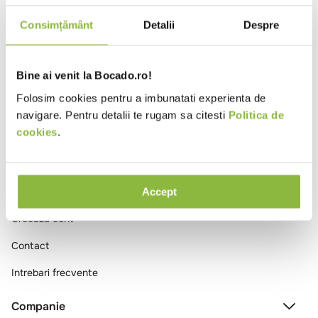
10
.
pizza
Consimțământ
Detalii
Despre
Ai vizualizat toate produsele
Bine ai venit la Bocado.ro!
Folosim cookies pentru a imbunatati experienta de
navigare. Pentru detalii te rugam sa citesti
Politica de
cookies
.
Comenzi si livrare
Accept
Creeaza cont
Contact
Intrebari frecvente
Companie