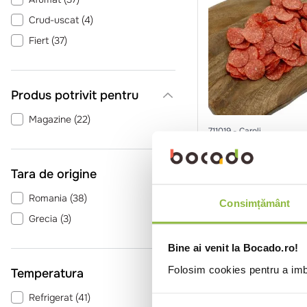
Crud-uscat
(
4
)
Fiert
(
37
)
Produs potrivit pentru
Magazine
(
22
)
711019
Caroli
Salam crud uscat
Pepperoni, feliat 
Tara de origine
400g
Romania
(
38
)
Consimțământ
Intra in co
Grecia
(
3
)
Bine ai venit la Bocado.ro!
Folosim cookies pentru a imbu
Temperatura
Refrigerat
(
41
)