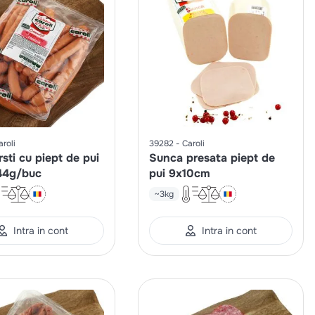
aroli
39282
Caroli
sti cu piept de pui
Sunca presata piept de
44g/buc
pui 9x10cm
~3kg
Intra in cont
Intra in cont