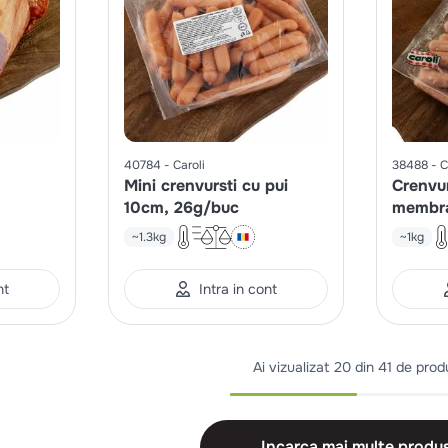
40784
Caroli
38488
C
Mini crenvursti cu pui
Crenvur
10cm, 26g/buc
membr
~1.3kg
~1kg
nt
Intra in cont
Ai vizualizat
20 din 41 de prod
Incarca mai multe produ