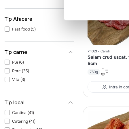
Tip Afacere
Fast food
(
5
)
Tip carne
711021
Caroli
Salam crud uscat, f
Pui
(
6
)
5cm
Porc
(
35
)
750g
Vita
(
3
)
Intra in co
Tip local
Cantina
(
41
)
Catering
(
41
)