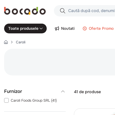
Caută după cod, denumire produs,
Căutări populare
Noutati
Oferte Promo
Toate produsele
1
.
cartofi
Caroli
2
.
piept pui
3
.
pui
4
.
chifle
5
.
burger
6
.
coaste
7
.
ceafa
41
de produse
8
.
aripi
Caroli Foods Group SRL
(
41
)
9
.
croissant
10
.
pizza