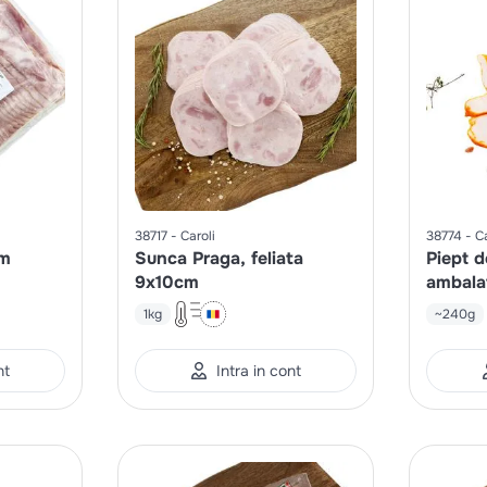
38717
Caroli
38774
Ca
cm
Sunca Praga, feliata
Piept d
9x10cm
ambalat
1kg
~240g
nt
Intra in cont