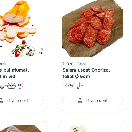
roli
711020
Caroli
e pui afumat,
Salam uscat Chorizo,
 in vid
feliat Ø 5cm
750g
Intra in cont
Intra in cont