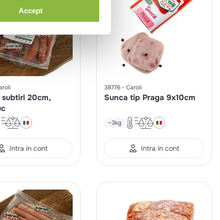
Accept
aroli
38776
Caroli
 subtiri 20cm,
Sunca tip Praga 9x10cm
uc
~3kg
Intra in cont
Intra in cont