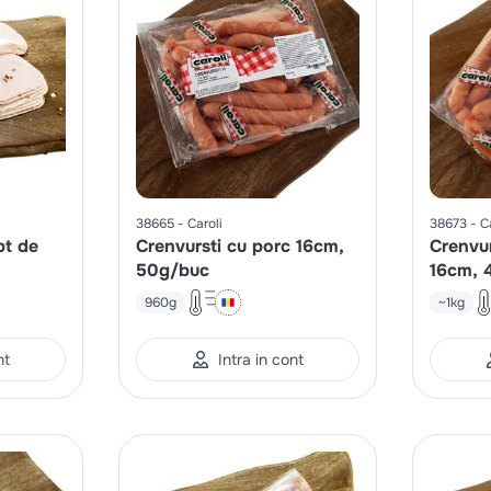
38665
Caroli
38673
C
pt de
Crenvursti cu porc 16cm,
Crenvur
m
50g/buc
16cm, 
960g
~1kg
nt
Intra in cont