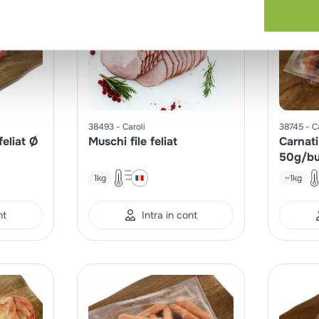
38493
Caroli
38745
C
eliat Ø
Muschi file feliat
Carnati
50g/b
1kg
~1kg
nt
Intra in cont