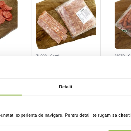
711023
Caroli
38759
C
Specialitate tip bacon
Carnat
Ø 5cm
feliata
1kg
~1kg
Detalii
nt
Intra in cont
natati experienta de navigare. Pentru detalii te rugam sa citest