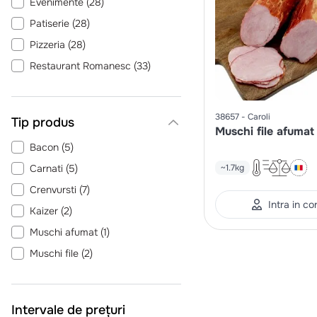
Evenimente
(
28
)
Patiserie
(
28
)
Pizzeria
(
28
)
Restaurant Romanesc
(
33
)
Trattoria
(
28
)
Unitate de cazare - mic dejun
38657
Caroli
Tip produs
(
41
)
Muschi file afumat
Bacon
(
5
)
Carnati
(
5
)
~1.7kg
Crenvursti
(
7
)
Intra in co
Kaizer
(
2
)
Muschi afumat
(
1
)
Muschi file
(
2
)
Salam
(
12
)
Sunca
(
7
)
Intervale de prețuri