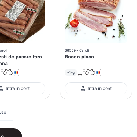
aroli
38559
Caroli
sti de pasare fara
Bacon placa
ana
~1kg
Intra in cont
Intra in cont
use
se