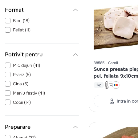
Format
Bloc
(
18
)
Feliat
(
11
)
Potrivit pentru
38585
Caroli
Mic dejun
(
41
)
Sunca presata pie
Pranz
(
5
)
pui, feliata 9x10c
Cina
(
5
)
1kg
Meniu festiv
(
41
)
Intra in co
Copii
(
14
)
Preparare
Afumat
(
37
)