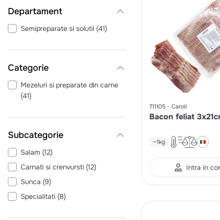
Departament
Semipreparate si solutii
(
41
)
Categorie
Mezeluri si preparate din carne
(
41
)
711105
Caroli
Bacon feliat 3x21
~1kg
Salam
(
12
)
Carnati si crenvursti
(
12
)
Intra in co
Sunca
(
9
)
Specialitati
(
8
)