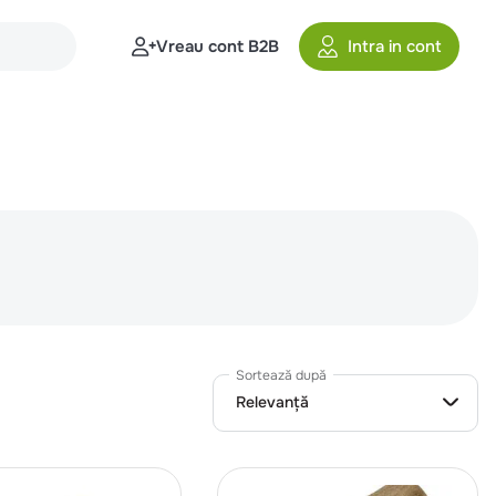
Vreau cont B2B
Intra in cont
Sortează după
Relevanță