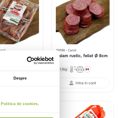
aroli
39799
Caroli
i de gratar 50g/buc
Salam rustic, feliat Ø 8cm
~1.5kg
Despre
Intra in cont
Intra in cont
i
Politica de cookies
.