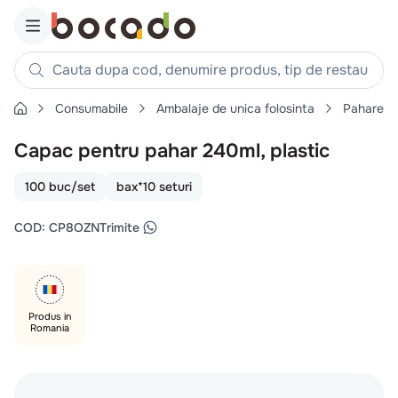
Cauta dupa cod, denumire produs, tip de restaurant, reteta
Consumabile
Ambalaje de unica folosinta
Pahare, c
Căutări populare
Capac pentru pahar 240ml, plastic
1
.
cartofi
2
.
piept pui
100 buc/set
bax*10 seturi
3
.
pui
COD
:
CP8OZN
Trimite
4
.
chifle
5
.
burger
6
.
coaste
Produs in
7
.
aripi
Romania
8
.
ceafa
9
.
croissant