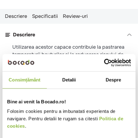
Descriere
Specificatii
Review-uri
Descriere
Utilizarea acestor capace contribuie la pastrarea
temperaturii bauturilor si la reducerea riscului de
accidente prin scurgere. Sunt usor de depozitat
datorita impachetarii compacte.
Consimțământ
Detalii
Despre
Specificatii
Culoare
Negru
Bine ai venit la Bocado.ro!
Tip produs
Capace
Folosim cookies pentru a imbunatati experienta de
Forma
Rotunda
navigare. Pentru detalii te rugam sa citesti
Politica de
cookies
.
Material
Plastic