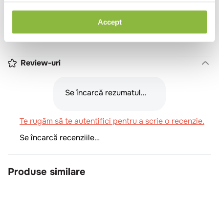
Inaltime (cm)
1
Tara de origine
Romania
Accept
Diametru (cm)
8
Review-uri
Se încarcă rezumatul…
Te rugăm să te autentifici pentru a scrie o recenzie.
Se încarcă recenziile…
Produse similare