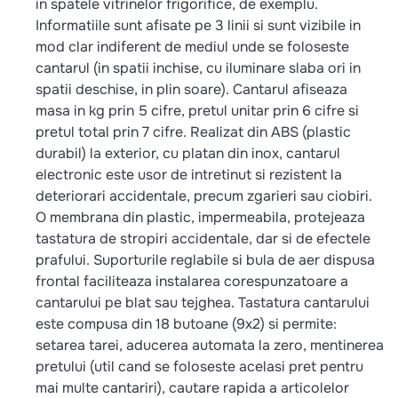
in spatele vitrinelor frigorifice, de exemplu.
Informatiile sunt afisate pe 3 linii si sunt vizibile in
mod clar indiferent de mediul unde se foloseste
cantarul (in spatii inchise, cu iluminare slaba ori in
spatii deschise, in plin soare). Cantarul afiseaza
masa in kg prin 5 cifre, pretul unitar prin 6 cifre si
pretul total prin 7 cifre. Realizat din ABS (plastic
durabil) la exterior, cu platan din inox, cantarul
electronic este usor de intretinut si rezistent la
deteriorari accidentale, precum zgarieri sau ciobiri.
O membrana din plastic, impermeabila, protejeaza
tastatura de stropiri accidentale, dar si de efectele
prafului. Suporturile reglabile si bula de aer dispusa
frontal faciliteaza instalarea corespunzatoare a
cantarului pe blat sau tejghea. Tastatura cantarului
este compusa din 18 butoane (9x2) si permite:
setarea tarei, aducerea automata la zero, mentinerea
pretului (util cand se foloseste acelasi pret pentru
mai multe cantariri), cautare rapida a articolelor