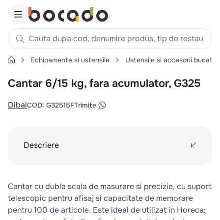
Cauta dupa cod, denumire produs, tip de restaurant, reteta
Echipamente si ustensile
Ustensile si accesorii bucatar
Căutări populare
Cantar 6/15 kg, fara acumulator, G325
1
.
cartofi
2
.
piept pui
Dibal
COD
:
G32515F
Trimite
3
.
pui
4
.
chifle
Descriere
5
.
burger
6
.
coaste
7
.
ceafa
Cantar cu dubla scala de masurare si precizie, cu suport
8
.
aripi
telescopic pentru afisaj si capacitate de memorare
9
.
croissant
pentru 100 de articole. Este ideal de utilizat in Horeca: