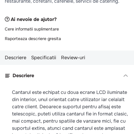
restaurante, cofetarii, cafenele, servicii de catering.
10
.
pizza
Ai nevoie de ajutor?
Cere informatii suplimentare
Raporteaza descriere gresita
Descriere
Specificatii
Review-uri
Descriere
Cantarul este echipat cu doua ecrane LCD iluminate
din interior, unul orientat catre utilizator iar celalalt
catre client. Deoarece suportul pentru afisaj este
telescopic, puteti utiliza cantarul fie in format clasic,
mai compact, pentru spatiile de vanzare mici, fie cu
suportul extins, atunci cand cantarul este amplasat