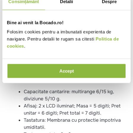
Capacitatea de memorare pentru 100 articole;
Consimțământ
Detalii
Despre
Cantarul are verificare metrologica.
Bine ai venit la Bocado.ro!
Cantarul electronic Dibal G325-6/15-ACC are dubla
Folosim cookies pentru a imbunatati experienta de
scala de masurare si precizie, capacitate maxima de
navigare. Pentru detalii te rugam sa citesti
Politica de
cantarire de 6/15kg, precizie de 2/5g, platan din
cookies
.
inox cu dimensiunea de 303x233mm, interfata
Serial, 2 ecrane LCD si suport telescopic pentru
display-ul pentru clienti.
Accept
Capacitate cantarire: multirange 6/15 kg,
diviziune 5/10 g.
Afisaj: 2 x LCD iluminat; Masa = 5 digiti; Pret
unitar = 6 digiti; Pret total = 7 digiti.
Tastatura: Membrana cu protectie impotriva
umiditatii.