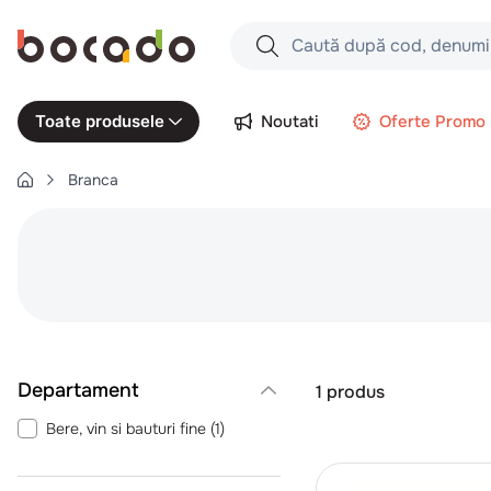
Caută după cod, denumire produs,
Căutări populare
Noutati
Oferte Promo
Toate produsele
1
.
cartofi
Branca
2
.
piept pui
3
.
pui
4
.
chifle
5
.
burger
6
.
coaste
7
.
aripi
Departament
1
produs
8
.
ceafa
Bere, vin si bauturi fine
(
1
)
9
.
croissant
10
.
pizza