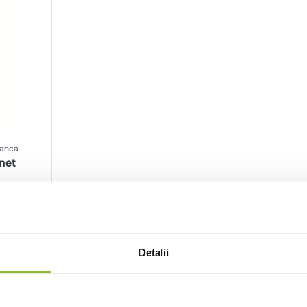
ranca
net
nt
Detalii
Ai vizualizat toate produsel