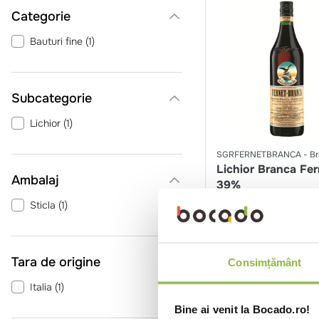
Categorie
Bauturi fine
(
1
)
Lichior
(
1
)
SGRFERNETBRANCA
B
Lichior Branca Fer
Ambalaj
39%
Sticla
(
1
)
0.7l
Intra in co
Tara de origine
Consimțământ
Italia
(
1
)
Bine ai venit la Bocado.ro!