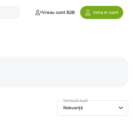
Vreau cont B2B
Intra in cont
Sortează după
Relevanță