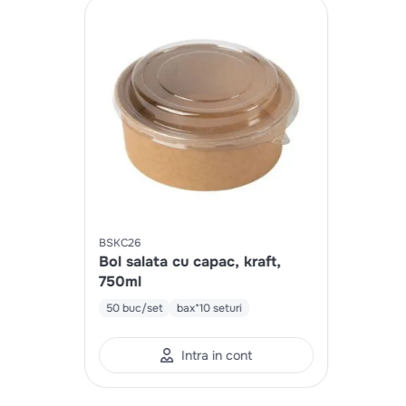
BSKC26
Bol salata cu capac, kraft,
750ml
50 buc/set
bax*10 seturi
Intra in cont