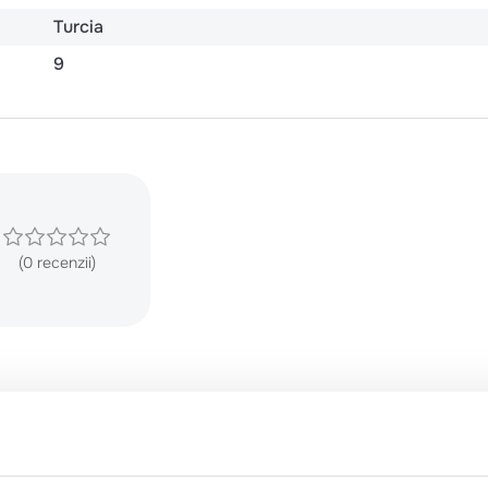
Turcia
9
(0 recenzii)