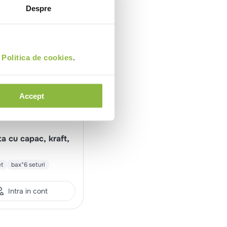
Despre
i
Politica de cookies
.
Accept
ta cu capac, kraft,
et
bax*6 seturi
Intra in cont