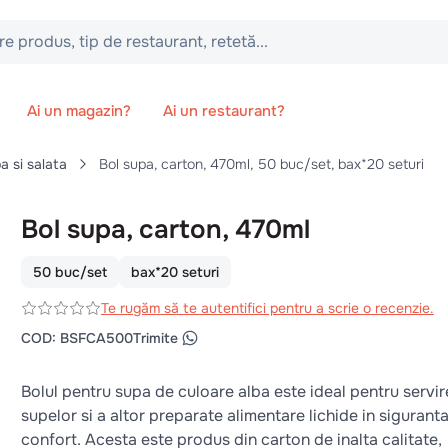
 tip de restaurant, retetă...
Ai un magazin?
Ai un restaurant?
a si salata
Bol supa, carton, 470ml, 50 buc/set, bax*20 seturi
Bol supa, carton, 470ml
50 buc/set
bax*20 seturi
Te rugăm să te autentifici pentru a scrie o recenzie.
COD
:
BSFCA500
Trimite
Bolul pentru supa de culoare alba este ideal pentru servi
supelor si a altor preparate alimentare lichide in siguranta
confort. Acesta este produs din carton de inalta calitate,