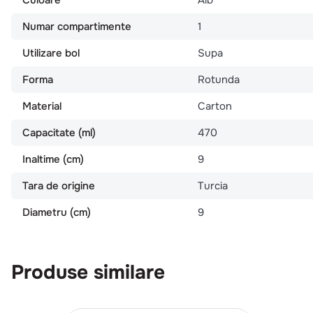
Numar compartimente
1
Utilizare bol
Supa
Forma
Rotunda
Material
Carton
Capacitate (ml)
470
Inaltime (cm)
9
Tara de origine
Turcia
Diametru (cm)
9
Produse similare