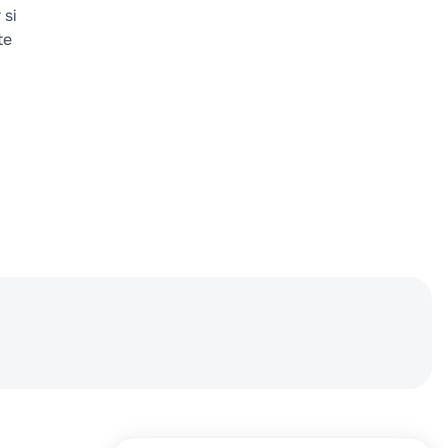
 si
te