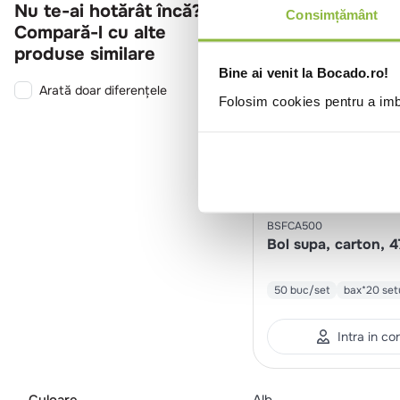
Nu te-ai hotărât încă?
Consimțământ
Compară-l cu alte
produse similare
Bine ai venit la Bocado.ro!
Arată doar diferențele
Folosim cookies pentru a imbu
BSFCA500
Bol supa, carton, 
50 buc/set
bax*20 set
Intra in co
Culoare
Alb