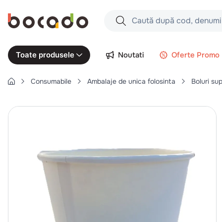
Caută după cod, denumire produs,
Căutări populare
Noutati
Oferte Promo
Toate produsele
1
.
cartofi
Consumabile
Ambalaje de unica folosinta
Boluri sup
2
.
piept pui
3
.
pui
4
.
chifle
5
.
burger
6
.
coaste
7
.
aripi
8
.
ceafa
9
.
croissant
10
.
pizza