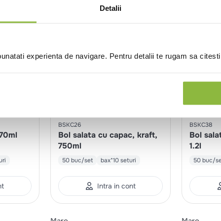
Detalii
natati experienta de navigare. Pentru detalii te rugam sa citest
BSKC26
BSKC38
470ml
Bol salata cu capac, kraft,
Bol sala
750ml
1.2l
uri
50 buc/set
bax*10 seturi
50 buc/s
nt
Intra in cont
Maro
Maro