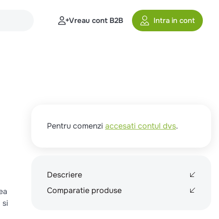
Vreau cont B2B
Intra in cont
Pentru comenzi
accesati contul dvs
.
Descriere
Comparatie produse
rea
 si