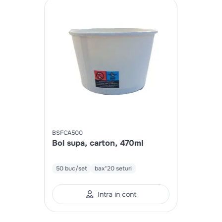
BSFCA500
Bol supa, carton, 470ml
50 buc/set
bax*20 seturi
Intra in cont