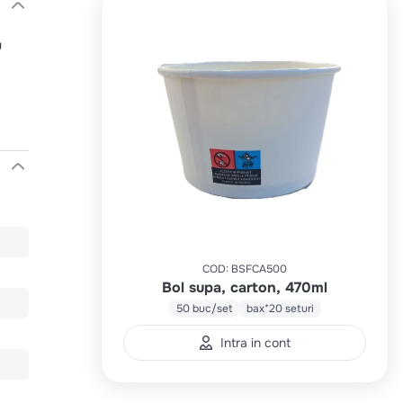
u
COD
:
BSFCA500
Bol supa, carton, 470ml
50 buc/set
bax*20 seturi
Intra in cont