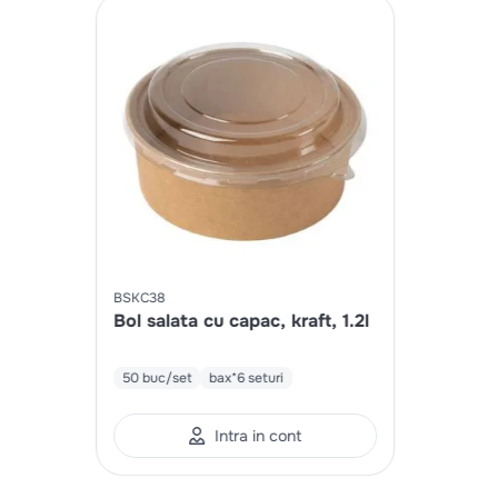
BSKC38
Bol salata cu capac, kraft, 1.2l
50 buc/set
bax*6 seturi
Intra in cont