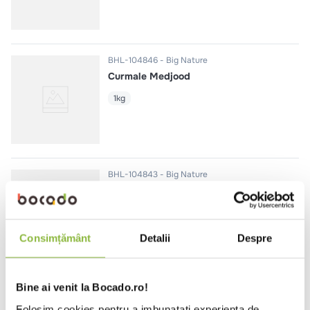
BHL-104846
Big Nature
Curmale Medjood
1kg
BHL-104843
Big Nature
Seminte de in maro
1kg
Consimțământ
Detalii
Despre
Bine ai venit la Bocado.ro!
BHL-104829
Big Nature
Migdale
Folosim cookies pentru a imbunatati experienta de