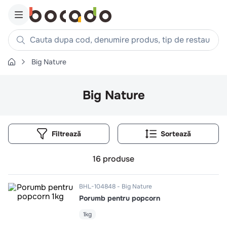
Cauta dupa cod, denumire produs, tip de restaurant, reteta
Big Nature
Căutări populare
1
.
cartofi
Big Nature
2
.
piept pui
3
.
pui
Filtrează
4
.
chifle
5
.
burger
16
produse
6
.
coaste
7
.
ceafa
BHL-104848
Big Nature
Porumb pentru popcorn
8
.
aripi
9
.
croissant
1kg