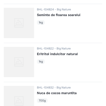
BHL-104824
Big Nature
Seminte de floarea soarelui
1kg
BHL-104822
Big Nature
Eritritol indulcitor natural
1kg
BHL-104832
Big Nature
Nuca de cocos maruntita
700g