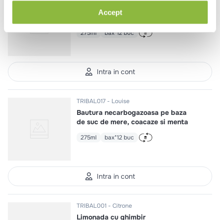
Bautura necarbogazoasa pe baza
Accept
de suc de mere, visine si aronia
275ml
bax*12 buc
Intra in cont
TRIBAL017
Louise
Bautura necarbogazoasa pe baza
de suc de mere, coacaze si menta
275ml
bax*12 buc
Intra in cont
TRIBAL001
Citrone
Limonada cu ghimbir