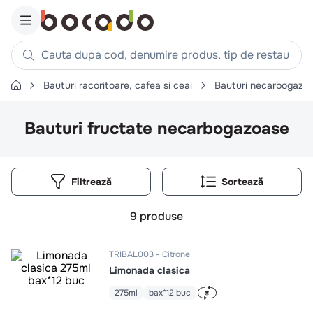
Cauta dupa cod, denumire produs, tip de restaurant, reteta
Bauturi racoritoare, cafea si ceai
Bauturi necarbogazo
Căutări populare
1
.
cartofi
Bauturi fructate necarbogazoase
2
.
piept pui
3
.
pui
Filtrează
4
.
chifle
5
.
burger
9
produse
6
.
coaste
7
.
ceafa
TRIBAL003
Citrone
Limonada clasica
8
.
aripi
275ml
bax*12 buc
9
.
croissant