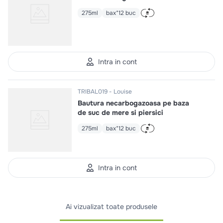
275ml
bax*12 buc
Intra in cont
TRIBAL019
Louise
Bautura necarbogazoasa pe baza
de suc de mere si piersici
275ml
bax*12 buc
Intra in cont
Ai vizualizat toate produsele