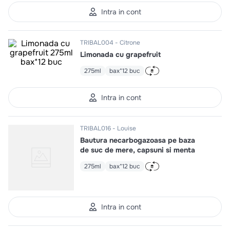
10
.
pizza
Intra in cont
TRIBAL004
Citrone
Limonada cu grapefruit
275ml
bax*12 buc
Intra in cont
TRIBAL016
Louise
Bautura necarbogazoasa pe baza
de suc de mere, capsuni si menta
275ml
bax*12 buc
Intra in cont