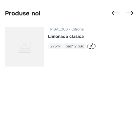
Produse noi
TRIBAL003
Citrone
Limonada clasica
275ml
bax*12 buc
Intra in cont