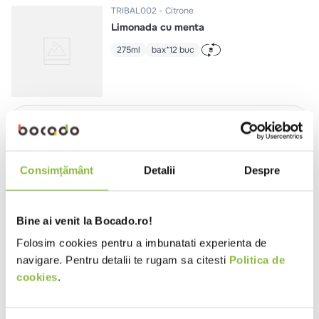
TRIBAL002
Citrone
Limonada cu menta
275ml
bax*12 buc
Intra in cont
TRIBAL018
Louise
Consimțământ
Detalii
Despre
Bautura necarbogazoasa pe baza
de suc de mere si merisoare
275ml
bax*12 buc
Bine ai venit la Bocado.ro!
Folosim cookies pentru a imbunatati experienta de
navigare. Pentru detalii te rugam sa citesti
Politica de
Intra in cont
cookies
.
TRIBAL020
Louise