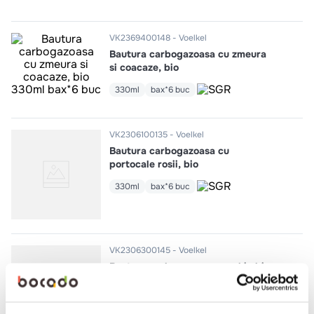
10
.
pizza
VK2369400148
Voelkel
Bautura carbogazoasa cu zmeura
si coacaze, bio
330ml
bax*6 buc
VK2306100135
Voelkel
Bautura carbogazoasa cu
portocale rosii, bio
330ml
bax*6 buc
VK2306300145
Voelkel
Bautura carbogazoasa cu ghimbir,
bio
330ml
bax*6 buc