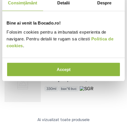
Consimțământ
Detalii
Despre
VK2306900135
Voelkel
Bine ai venit la Bocado.ro!
Bautura carbogazoasa cu flori de
Folosim cookies pentru a imbunatati experienta de
soc, bio
navigare. Pentru detalii te rugam sa citesti
Politica de
330ml
bax*6 buc
cookies
.
VK23106200148
Voelkel
Accept
Bautura carbogazoasa cu
maracuja si portocale, bio
330ml
bax*6 buc
Ai vizualizat toate produsele