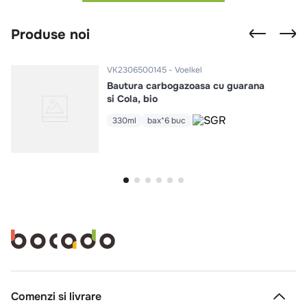
Produse noi
VK2306500145
Voelkel
Bautura carbogazoasa cu guarana
si Cola, bio
330ml
bax*6 buc
Comenzi si livrare