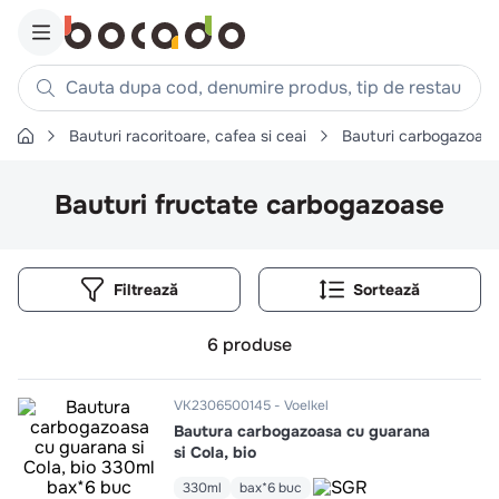
Cauta dupa cod, denumire produs, tip de restaurant, reteta
Bauturi racoritoare, cafea si ceai
Bauturi carbogazoas
Căutări populare
1
.
cartofi
Bauturi fructate carbogazoase
2
.
piept pui
3
.
pui
Filtrează
4
.
chifle
5
.
burger
6
produse
6
.
coaste
7
.
ceafa
VK2306500145
Voelkel
Bautura carbogazoasa cu guarana
8
.
aripi
si Cola, bio
9
.
croissant
330ml
bax*6 buc