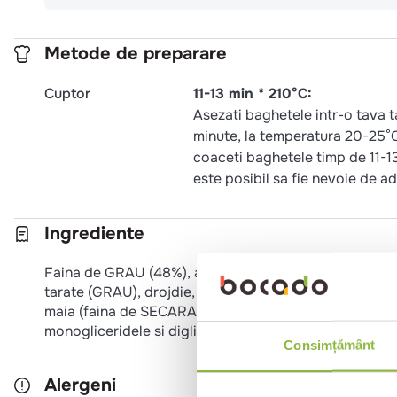
Metode de preparare
Cuptor
11-13 min * 210°C:
Asezati baghetele intr-o tava 
minute, la temperatura 20-25°C.
coaceti baghetele timp de 11-13
este posibil sa fie nevoie de a
Ingrediente
Faina de GRAU (48%), apa, faina de GRAU neagra (13%)
tarate (GRAU), drojdie, GLUTEN (GRAU), sare iodata (
maia (faina de SECARA, apa), stabilizator (guma guar), e
monogliceridele si digliceridele acizilor grasi), antioxi
Consimțământ
Alergeni