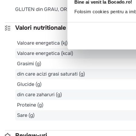
Bine ai venit la Bocado.ro!
GLUTEN din GRAU, ORZ, SECARA. Poate sa contina u
Folosim cookies pentru a imbu
Valori nutritionale 100g
Valoare energetica (kj)
Valoare energetica (kcal)
Grasimi (g)
din care acizi grasi saturati (g)
Glucide (g)
din care zaharuri (g)
Proteine (g)
Sare (g)
Review-uri