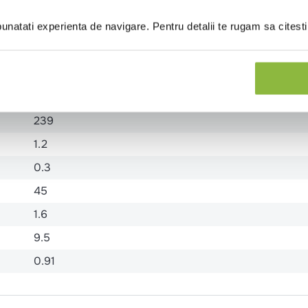
rme de SOIA.
natati experienta de navigare. Pentru detalii te rugam sa citest
1013
239
1.2
0.3
45
1.6
9.5
0.91