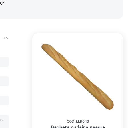
uri
 -
COD
:
LLR043
Bagheta cu faina neagra