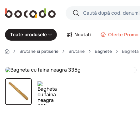
Caută după cod, denumire produs,
Căutări populare
Noutati
Oferte Promo
Toate produsele
1
.
cartofi
Brutarie si patiserie
Brutarie
Baghete
Bagheta 
2
.
piept pui
3
.
pui
4
.
chifle
5
.
burger
6
.
coaste
7
.
ceafa
8
.
aripi
9
.
croissant
10
.
pizza