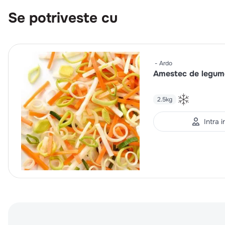
Se potriveste cu
Ardo
Amestec de legume
2.5kg
Intra 