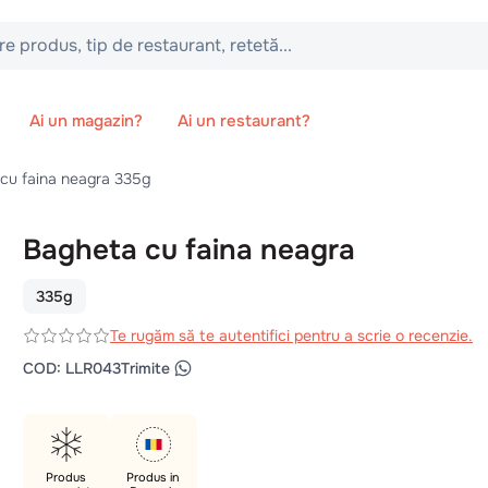
 tip de restaurant, retetă...
Ai un magazin?
Ai un restaurant?
cu faina neagra 335g
Bagheta cu faina neagra
335g
Te rugăm să te autentifici pentru a scrie o recenzie.
COD
:
LLR043
Trimite
Produs
Produs in