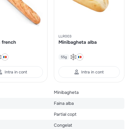
LLR003
 french
Minibagheta alba
55g
Intra in cont
Intra in cont
Minibagheta
Faina alba
Partial copt
Congelat