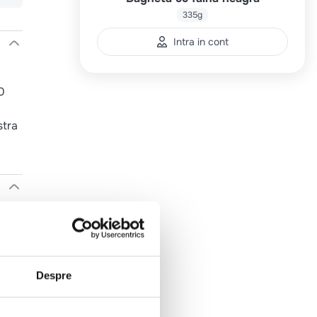
335g
Intra in cont
0
stra
),
,
Despre