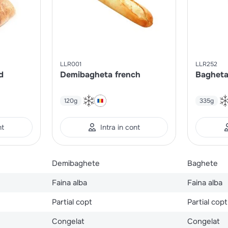
LLR001
LLR252
d
Demibagheta french
Bagheta
120g
335g
nt
Intra in cont
Demibaghete
Baghete
Faina alba
Faina alba
Partial copt
Partial copt
Congelat
Congelat