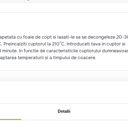
tapetata cu foaie de copt si lasati-le sa se decongeleze 20-3
 Preincalziti cuptorul la 210°C. Introduceti tava in cuptor si
 minute. In functie de caracteristicile cuptorului dumneavoa
daptarea temperaturii si a timpului de coacere.
, (faina de GRAU, enzime (ORZ), antioxidant (acid ascorbic)
sare, iodat de potasiu), faina de malt (ORZ, SECARA, GRAU)
mulsifiant (esteri ai acizilor mono- si diacetiltartric cu
dant (acid ascorbic), acidifiant (acid acetic).
Detalii