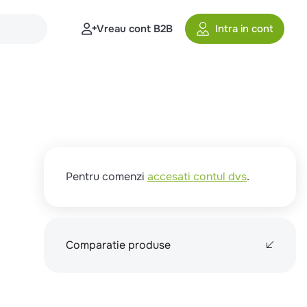
Vreau cont B2B
Intra in cont
Pentru comenzi
accesati contul dvs
.
Comparatie produse