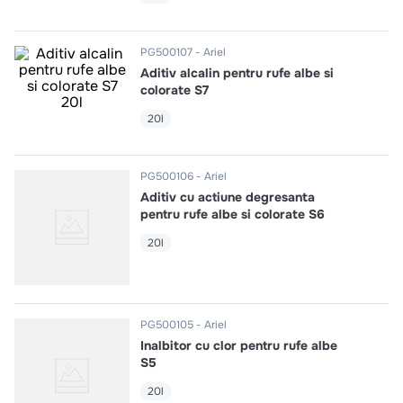
10
.
pizza
PG500107
Ariel
Aditiv alcalin pentru rufe albe si
colorate S7
20l
PG500106
Ariel
Aditiv cu actiune degresanta
pentru rufe albe si colorate S6
20l
PG500105
Ariel
Inalbitor cu clor pentru rufe albe
S5
20l