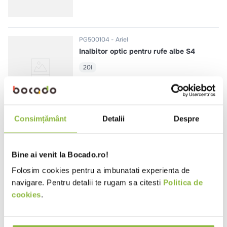
PG500104
Ariel
Inalbitor optic pentru rufe albe S4
20l
Consimțământ
Detalii
Despre
PG500101
Ariel
Detergent rufe lichid profesional
S1
Bine ai venit la Bocado.ro!
20l
Folosim cookies pentru a imbunatati experienta de
navigare. Pentru detalii te rugam sa citesti
Politica de
cookies
.
PG500100
Ariel
Detergent automat rufe albe