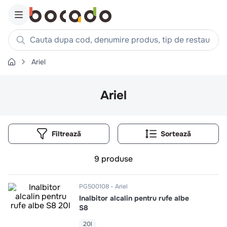
Cauta dupa cod, denumire produs, tip de restaurant, reteta
Ariel
Căutări populare
1
.
cartofi
Ariel
2
.
piept pui
3
.
pui
Filtrează
4
.
chifle
5
.
burger
9
produse
6
.
coaste
7
.
ceafa
PG500108
Ariel
Inalbitor alcalin pentru rufe albe
8
.
aripi
S8
9
.
croissant
20l