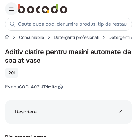
Cauta dupa cod, denumire produs, tip de restaurant, reteta
Consumabile
Detergenti profesionali
Detergenti va
Căutări populare
Aditiv clatire pentru masini automate de
1
.
cartofi
spalat vase
2
.
piept pui
3
.
pui
20l
4
.
chifle
Evans
COD
:
A031J
Trimite
5
.
burger
6
.
coaste
7
.
ceafa
Descriere
8
.
aripi
9
.
croissant