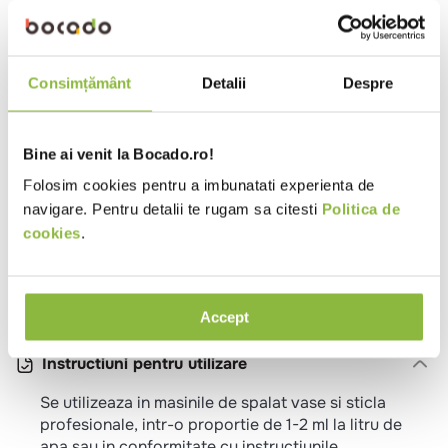
Tip produs
Solutie de clatire
Utilizare detergent
Masina de spalat vase
Parfum
Fara parfum
Consimțământ
Detalii
Despre
Ph
2,1
Dilutie
,001
Bine ai venit la Bocado.ro!
Ambalaj
Canistra
Folosim cookies pentru a imbunatati experienta de
navigare. Pentru detalii te rugam sa citesti
Politica de
Ingrediente
cookies
.
Contine un amestec chimic format dintr-un
surfactant nonionic, fosfonati, conservant, 1.2-
Benzisotiazolin-3-ona
Accept
Instructiuni pentru utilizare
Se utilizeaza in masinile de spalat vase si sticla
profesionale, intr-o proportie de 1-2 ml la litru de
apa sau in conformitate cu instructiunile