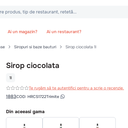
 tip de restaurant, retetă...
Ai un magazin?
Ai un restaurant?
ase
Siropuri si baze bauturi
Sirop ciocolata 1l
Sirop ciocolata
1l
Te rugăm să te autentifici pentru a scrie o recenzie.
1883
COD
:
HRCS1722
Trimite
Din aceeasi gama