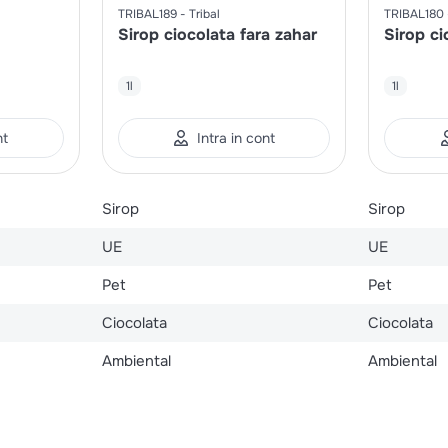
TRIBAL189
Tribal
TRIBAL180
Sirop ciocolata fara zahar
Sirop ci
1l
1l
nt
Intra in cont
Sirop
Sirop
UE
UE
Pet
Pet
Ciocolata
Ciocolata
Ambiental
Ambiental