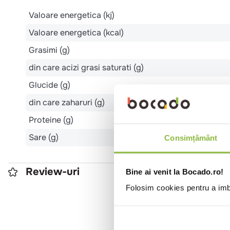
Valoare energetica (kj)
Valoare energetica (kcal)
Grasimi (g)
din care acizi grasi saturati (g)
Glucide (g)
din care zaharuri (g)
Proteine (g)
Sare (g)
Consimțământ
Review-uri
Bine ai venit la Bocado.ro!
Folosim cookies pentru a imbu
0