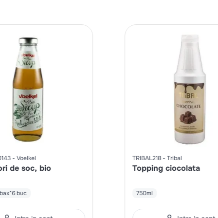
0143
Voelkel
TRIBAL218
Tribal
ori de soc, bio
Topping ciocolata
bax*6 buc
750ml