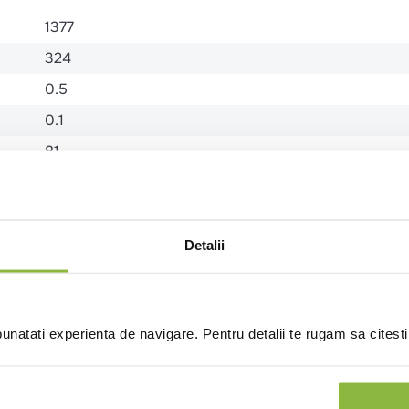
1377
324
0.5
0.1
81
80
0.5
0.02
Detalii
natati experienta de navigare. Pentru detalii te rugam sa citest