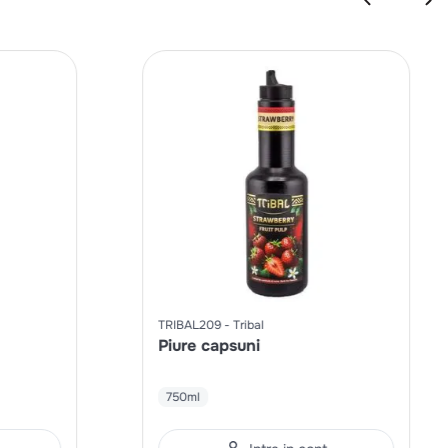
TRIBAL209
Tribal
Piure capsuni
750ml