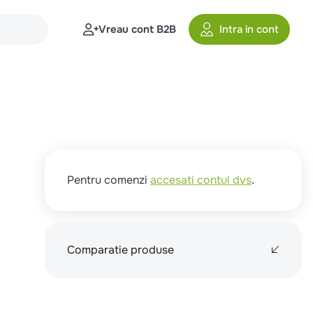
Vreau cont B2B
Intra in cont
Pentru comenzi
accesati contul dvs
.
Comparatie produse