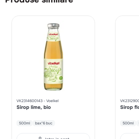
VK2314600143
Voelkel
VK231290
Sirop lime, bio
Sirop fl
500ml
bax*6 buc
500ml