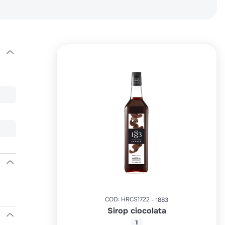
COD
:
HRCS1722
1883
Sirop ciocolata
1l