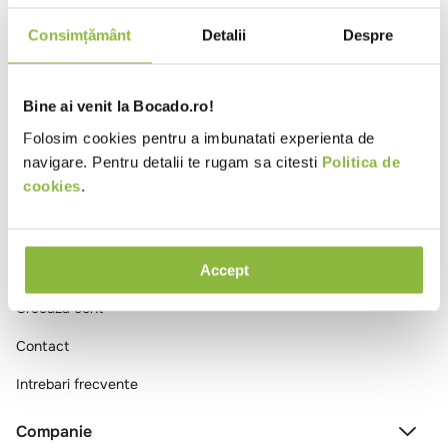
10
.
pizza
Consimțământ
Detalii
Despre
Ai vizualizat toate produsele
Bine ai venit la Bocado.ro!
Folosim cookies pentru a imbunatati experienta de
navigare. Pentru detalii te rugam sa citesti
Politica de
cookies
.
Comenzi si livrare
Accept
Creeaza cont
Contact
Intrebari frecvente
Companie