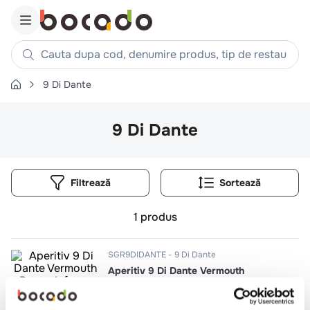
Cauta dupa cod, denumire produs, tip de restaurant, reteta
9 Di Dante
Căutări populare
1
.
cartofi
9 Di Dante
2
.
piept pui
3
.
pui
Filtrează
4
.
chifle
5
.
burger
1
produs
6
.
coaste
7
.
aripi
SGR9DIDANTE
9 Di Dante
Aperitiv 9 Di Dante Vermouth
8
.
ceafa
Rosso Inferno 17.5%
9
.
croissant
0.75l