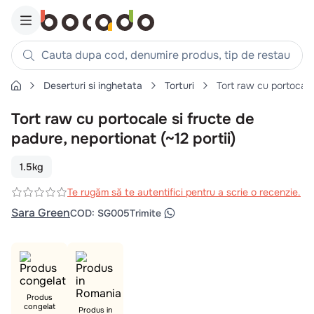
Cauta dupa cod, denumire produs, tip de restaurant, reteta
Deserturi si inghetata
Torturi
Tort raw cu portocale 
Căutări populare
Tort raw cu portocale si fructe de
1
.
cartofi
padure, neportionat (~12 portii)
2
.
piept pui
3
.
pui
1.5kg
4
.
chifle
Te rugăm să te autentifici pentru a scrie o recenzie.
5
.
burger
Sara Green
COD
:
SG005
Trimite
6
.
coaste
7
.
ceafa
8
.
aripi
9
.
croissant
Produs
congelat
Produs in