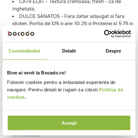
CATIFELAT - Textura cremoasa, fresh - ca de
inghetata.
DULCE SANATOS - Fara zahar adaugat si fara
gluten. Portia de 125 g are: 10.25 g Proteine si 5.75 g
Fibre, datorita compozitiei oleaginoase din caju si
migdale, si a fructelor.
POTRIVIT PENTRU MENIURILE ADRESATE
Consimțământ
Detalii
Despre
COPIILOR - gust dulce obtinut din curmale,
smochine, suc de portocale, caise deshidratate,
sirop de struguri, fructe de padure.
Bine ai venit la Bocado.ro!
ESTETIC - Culori vii date de cremele din fructe,
una portocalie si una roz inchis. Posibilitatea de
Folosim cookies pentru a imbunatati experienta de
personalizare in local prin decorare cu zmeura, afine,
navigare. Pentru detalii te rugam sa citesti
Politica de
capsuni, mure, frisca, ciocolata.
cookies
.
Reteta curata, cu ZERO E-uri adaugate -
coloranti sau conservanti. Culoarea este data de
fructe. Congelarea este metoda de conservare.
Accept
Formula 100% vegana, de POST sau pentru zilele
fara lactate.