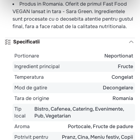
Produs in Romania. Oferit de primul Fast Food
VEGAN lansat in tara - Sara Green. Ingredientele
sunt procesate cu o deosebita atentie pentru gustul
final, fara a face rabat de la calitatea nutritionala.
Specificatii
Portionare
Neportionat
Ingredient principal
Fructe
Temperatura
Congelat
Mod de gatire
Decongelare
Tara de origine
Romania
Tip
Bistro
Cafenea
Catering
Evenimente
local
Pub
Vegetarian
Aroma
Portocale
Fructe de padure
Potrivit pentru
Pranz
Cina
Meniu festiv
Copii