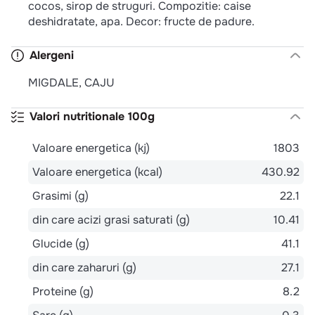
cocos, sirop de struguri. Compozitie: caise
deshidratate, apa. Decor: fructe de padure.
Alergeni
MIGDALE, CAJU
Valori nutritionale 100g
Valoare energetica (kj)
1803
Valoare energetica (kcal)
430.92
Grasimi (g)
22.1
din care acizi grasi saturati (g)
10.41
Glucide (g)
41.1
din care zaharuri (g)
27.1
Proteine (g)
8.2