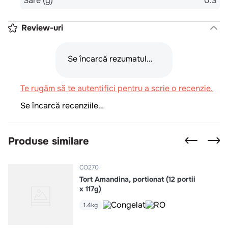
Sare (g)
0.3
Review-uri
Se încarcă rezumatul…
Te rugăm să te autentifici pentru a scrie o recenzie.
Se încarcă recenziile…
Produse similare
CO270
Tort Amandina, portionat (12 portii
x 117g)
1.4kg