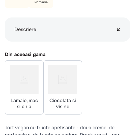
10
.
pizza
Romania
Descriere
Din aceeasi gama
Lamaie, mac
Ciocolata si
si chia
visine
Tort vegan cu fructe apetisante - doua creme: de
portocale si de fructe de padure. Produs crud - raw