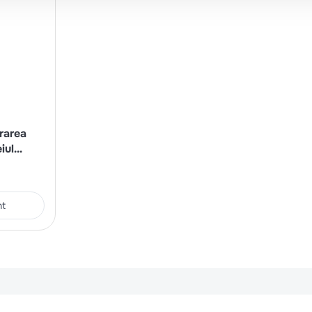
rarea
iul
nt