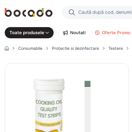
Caută după cod, denumire produs,
Căutări populare
Noutati
Oferte Promo
Toate produsele
1
.
cartofi
Consumabile
Protectie si dezinfectare
Testere
2
.
piept pui
3
.
pui
4
.
chifle
5
.
burger
6
.
coaste
7
.
ceafa
8
.
aripi
9
.
croissant
10
.
pizza