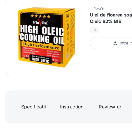
FlavOil
Ulei de floarea soa
Oleic 82% BIB
15l
Intra 
Specificatii
Instructiuni
Review-uri