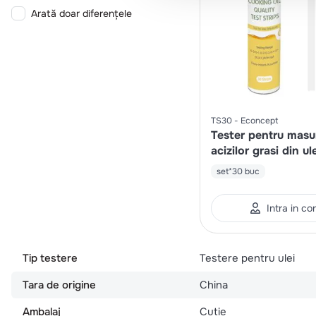
Arată doar diferențele
TS30
Econcept
Tester pentru masu
acizilor grasi din ule
vegetal
set*30 buc
Intra in co
Tip testere
Testere pentru ulei
Tara de origine
China
Ambalaj
Cutie