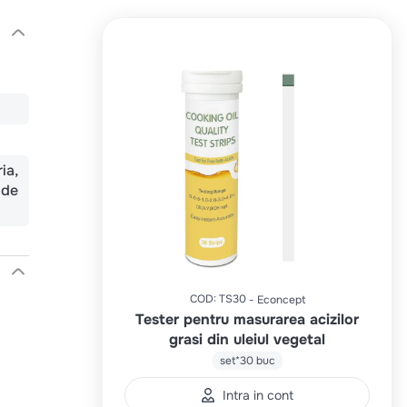
ria
 de
COD
:
TS30
Econcept
Tester pentru masurarea acizilor
grasi din uleiul vegetal
set*30 buc
Intra in cont