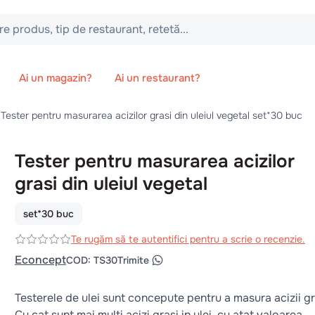
 tip de restaurant, retetă...
Ai un magazin?
Ai un restaurant?
Tester pentru masurarea acizilor grasi din uleiul vegetal set*30 buc
Tester pentru masurarea acizilor
grasi din uleiul vegetal
set*30 buc
Te rugăm să te autentifici pentru a scrie o recenzie.
Econcept
COD
:
TS30
Trimite
Testerele de ulei sunt concepute pentru a masura acizii gr
Cu cat sunt mai multi acizi grasi in ulei, cu atat valoarea