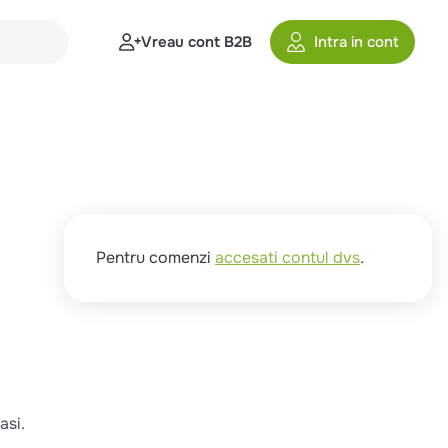
Vreau cont B2B
Intra in cont
Pentru comenzi
accesati contul dvs
.
asi.