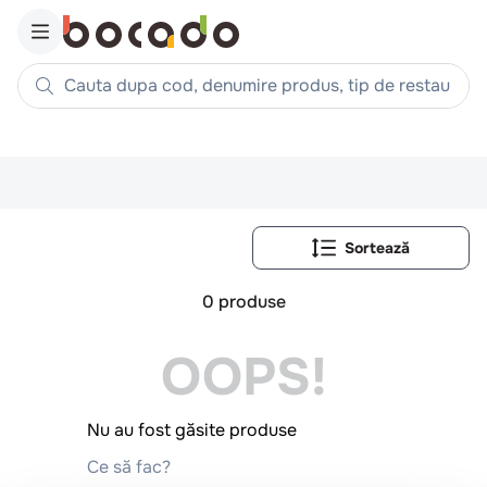
Cauta dupa cod, denumire produs, tip de restaurant, reteta
Căutări populare
1
.
cartofi
2
.
piept pui
3
.
pui
4
.
chifle
0
produse
5
.
burger
OOPS!
6
.
coaste
7
.
aripi
8
.
ceafa
Nu au fost găsite produse
9
.
croissant
Ce să fac?