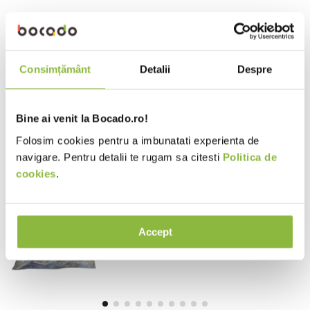
10
.
pizza
Verifică termenii pe care i-ai
introdus.
Încearcă să folosești un singur
cuvânt.
Consimțământ
Detalii
Despre
Folosește termeni generici în
căutare.
Încearcă să cauți folosind
sinonime ale termenului dorit.
Bine ai venit la Bocado.ro!
Folosim cookies pentru a imbunatati experienta de
Produse noi
navigare. Pentru detalii te rugam sa citesti
Politica de
cookies
.
FCL608
Edenia Chef
Cotlet de porc feliat, gatit lent
Accept
720g