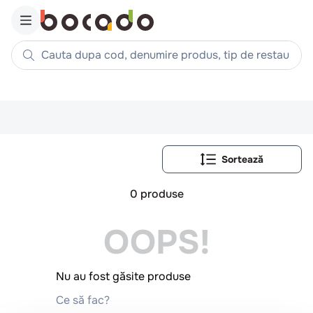
Cauta dupa cod, denumire produs, tip de restaurant, reteta
Căutări populare
1
.
cartofi
2
.
piept pui
3
.
pui
4
.
chifle
0
produse
5
.
burger
OOPS!
6
.
coaste
7
.
ceafa
8
.
aripi
Nu au fost găsite produse
9
.
croissant
Ce să fac?