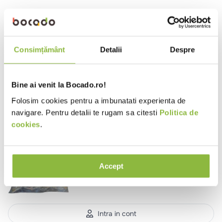
10
.
pizza
Verifică termenii pe care i-ai
introdus.
Încearcă să folosești un singur
cuvânt.
Consimțământ
Detalii
Despre
Folosește termeni generici în
căutare.
Încearcă să cauți folosind
sinonime ale termenului dorit.
Bine ai venit la Bocado.ro!
Folosim cookies pentru a imbunatati experienta de
Produse noi
navigare. Pentru detalii te rugam sa citesti
Politica de
cookies
.
FCL608
Edenia Chef
Cotlet de porc feliat, gatit lent
Accept
720g
Intra in cont