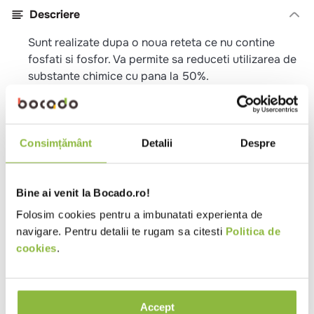
Descriere
Sunt realizate dupa o noua reteta ce nu contine
fosfati si fosfor. Va permite sa reduceti utilizarea de
substante chimice cu pana la 50%.
Specificatii
Format
Tablete
Consimțământ
Detalii
Despre
Tip produs
Detergent suprafete
Utilizare detergent
Cuptoare
Bine ai venit la Bocado.ro!
Parfum
Fara parfum
Folosim cookies pentru a imbunatati experienta de
navigare. Pentru detalii te rugam sa citesti
Politica de
Ph
12,5
cookies
.
Ambalaj
Cutie
Ingrediente
Accept