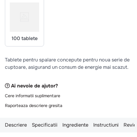
10
.
pizza
100 tablete
Tablete pentru spalare concepute pentru noua serie de
cuptoare, asigurand un consum de energie mai scazut.
Ai nevoie de ajutor?
Cere informatii suplimentare
Raporteaza descriere gresita
Descriere
Specificatii
Ingrediente
Instructiuni
Revie