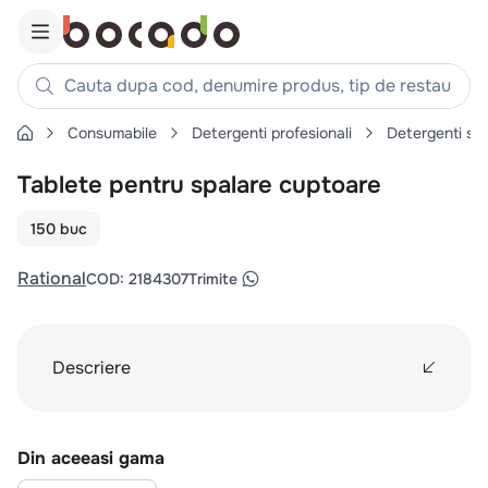
Cauta dupa cod, denumire produs, tip de restaurant, reteta
Consumabile
Detergenti profesionali
Detergenti su
Căutări populare
Tablete pentru spalare cuptoare
1
.
cartofi
2
.
piept pui
150 buc
3
.
pui
Rational
COD
:
2184307
Trimite
4
.
chifle
5
.
burger
6
.
coaste
Descriere
7
.
ceafa
8
.
aripi
Din aceeasi gama
9
.
croissant