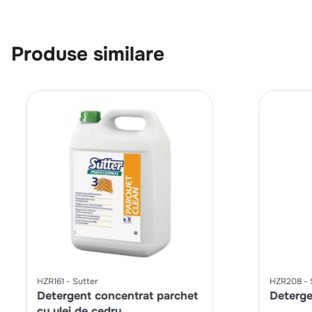
Produse similare
HZR161
Sutter
HZR208
Detergent concentrat parchet
Deterge
cu ulei de cedru