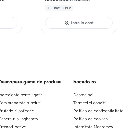
1l
bax*12 buc
Intra in cont
Descopera gama de produse
bocado.ro
Ingrediente pentru gatit
Despre noi
Semipreparate si solutii
Termeni si conditii
Brutarie si patiserie
Politica de confidentialitate
Deserturi si inghetata
Politica de cookies
Promotii active
Integritate Macromex