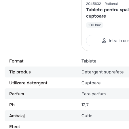
2045602
Rational
Tablete pentru spal
cuptoare
100 buc
Intra in co
Format
Tablete
Tip produs
Detergent suprafete
Utilizare detergent
Cuptoare
Parfum
Fara parfum
Ph
12,7
Ambalaj
Cutie
Efect