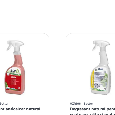
Sutter
HZR196
Sutter
nt anticalcar natural
Degresant natural pen
cuptoare, plite si grat