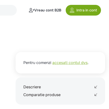
Vreau cont B2B
Intra in cont
Pentru comenzi
accesati contul dvs
.
Descriere
Comparatie produse