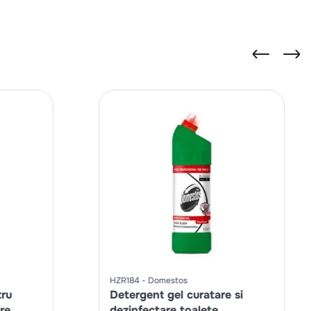
HZR184
Domestos
tru
Detergent gel curatare si
are
dezinfectare toalete