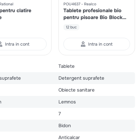
Rational
POU4637
Realco
pentru clatire
Tablete profesionale bio
e
pentru pisoare Bio Block
480g
12 buc
Intra in cont
Intra in cont
Tablete
suprafete
Detergent suprafete
Obiecte sanitare
m
Lemnos
7
Bidon
Anticalcar