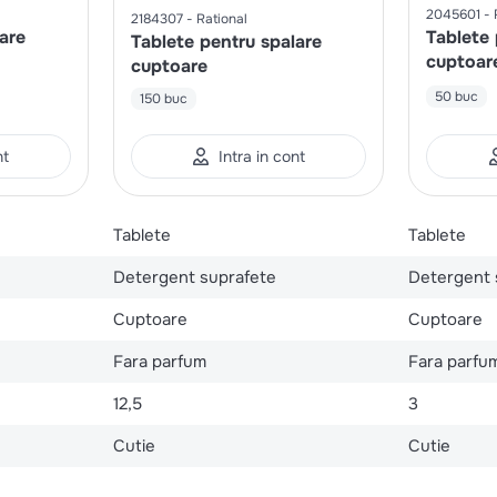
2045601
2184307
Rational
are
Tablete 
Tablete pentru spalare
cuptoar
cuptoare
50 buc
150 buc
nt
Intra in cont
Tablete
Tablete
Detergent suprafete
Detergent 
Cuptoare
Cuptoare
Fara parfum
Fara parfu
12,5
3
Cutie
Cutie