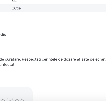
12,7
Cutie
odiu
de curatare. Respectati cerintele de dozare afisate pe ecran
zinfectat.