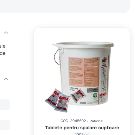
ele
 de
COD
:
2045602
Rational
Tablete pentru spalare cuptoare
100 buc