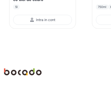
5l
750ml
Intra in cont