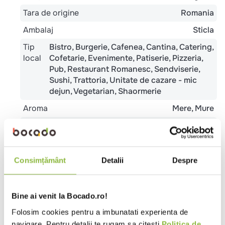
aditivi, conservanti, arome, zahar adaugat sau
coloranti.
Ai nevoie de ajutor?
Cere informatii suplimentare
Raporteaza descriere gresita
Specificatii
Ingrediente
Valori nutritionale
Review-uri
Specificatii
Consimțământ
Detalii
Despre
Temperatura
Refrigerat
Tara de origine
Romania
Bine ai venit la Bocado.ro!
Ambalaj
Sticla
Folosim cookies pentru a imbunatati experienta de
Tip
Bistro
Burgerie
Cafenea
Cantina
Catering
navigare. Pentru detalii te rugam sa citesti
Politica de