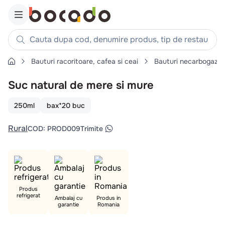
Cauta dupa cod, denumire produs, tip de restaurant, reteta
Bauturi racoritoare, cafea si ceai
Bauturi necarbogazo
Căutări populare
Suc natural de mere si mure
1
.
cartofi
2
.
piept pui
250ml
bax*20 buc
3
.
pui
Rural
COD
:
PROD009
Trimite
4
.
chifle
5
.
burger
6
.
coaste
7
.
ceafa
Produs
refrigerat
8
.
aripi
Ambalaj cu
Produs in
garantie
Romania
9
.
croissant