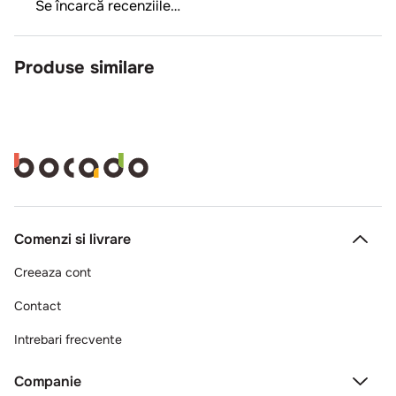
din care acizi grasi saturati (g)
0.02
Glucide (g)
14.58
din care zaharuri (g)
7.28
Proteine (g)
0.2
Sare (g)
0.01
Review-uri
Se încarcă rezumatul…
Te rugăm să te autentifici pentru a scrie o recenzie.
Se încarcă recenziile…
Produse similare