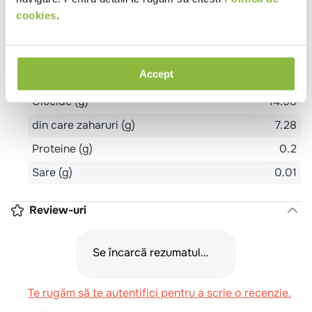
local
Cofetarie
Evenimente
Patiserie
Pizzeria
cookies
.
Pub
Restaurant Romanesc
Sendviserie
Sushi
Trattoria
Unitate de cazare - mic
dejun
Vegetarian
Shaormerie
Accept
Aroma
Mere
Mure
Proprietati
Fara aditivi
Fara coloranti
Fara
conservanti
Fara zahar
Ingrediente
75% suc de mere, 25% suc de mure.
Valori nutritionale 100g
Valoare energetica (kj)
249
Valoare energetica (kcal)
59
Grasimi (g)
0.1