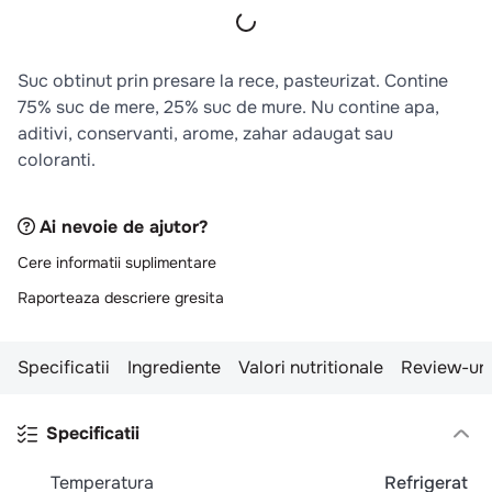
10
.
pizza
Din aceeasi gama
Mere, aronia
Mere, sfecta
rosie
Mere,
morcovi
Mere, afine
Mere,
Mere,
coacaze
zmeura
Mere, catina,
Mere
ghimbir
Suc obtinut prin presare la rece, pasteurizat. Contine
75% suc de mere, 25% suc de mure. Nu contine apa,