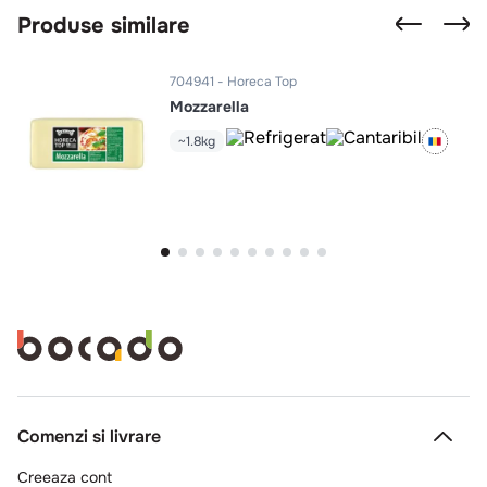
Produse similare
704941
Horeca Top
Mozzarella
~1.8kg
Comenzi si livrare
Creeaza cont