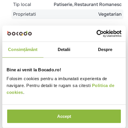
Tip local
Patiserie
Restaurant Romanesc
Proprietati
Vegetarian
Ingrediente
LAPTE de vaca pasteurizat, LAPTE praf degresat,
praf de UNT, concentrat de proteina din LAPTE, ulei
Consimțământ
Detalii
Despre
vegetal, sare, cheag microbial, culturi LACTICE,
Alergeni
Bine ai venit la Bocado.ro!
Declarati: LACTOZA, LAPTE si derivati din LAPTE;
Folosim cookies pentru a imbunatati experienta de
navigare. Pentru detalii te rugam sa citesti
Politica de
Valori nutritionale 100g
cookies
.
Valoare energetica (kj)
1006
Valoare energetica (kcal)
242
Accept
Grasimi (g)
21