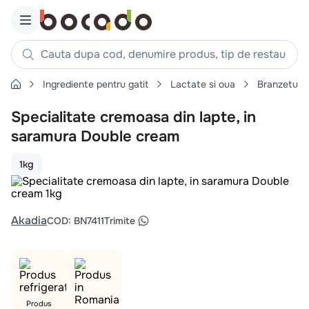
Cauta dupa cod, denumire produs, tip de restaurant, reteta
Ingrediente pentru gatit
Lactate si oua
Branzeturi
Căutări populare
Specialitate cremoasa din lapte, in
1
.
cartofi
saramura Double cream
2
.
piept pui
3
.
pui
1kg
4
.
chifle
5
.
burger
Akadia
COD
:
BN7411
Trimite
6
.
coaste
7
.
ceafa
8
.
aripi
9
.
croissant
Produs