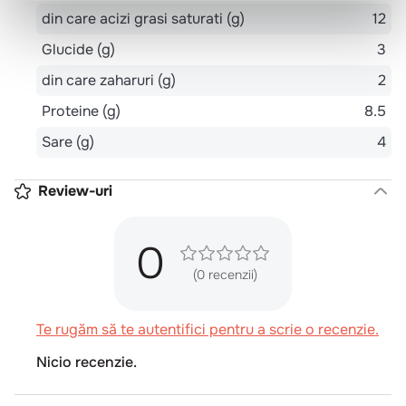
din care acizi grasi saturati (g)
12
Glucide (g)
3
din care zaharuri (g)
2
Proteine (g)
8.5
Sare (g)
4
Review-uri
0
(0 recenzii)
Te rugăm să te autentifici pentru a scrie o recenzie.
Nicio recenzie.