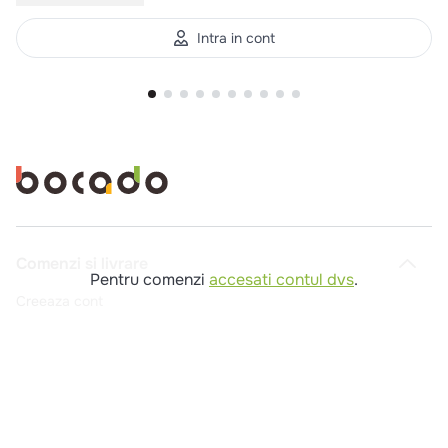
Intra in cont
Comenzi si livrare
Pentru comenzi
accesati contul dvs
.
Creeaza cont
Contact
Intrebari frecvente
Companie