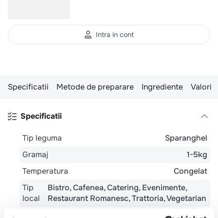
Intra in cont
Specificatii
Metode de preparare
Ingrediente
Valori n
Specificatii
Tip leguma
Sparanghel
Gramaj
1-5kg
Temperatura
Congelat
Tip
Bistro
Cafenea
Catering
Evenimente
local
Restaurant Romanesc
Trattoria
Vegetarian
Potrivit pentru
Pranz
Cina
Meniu festiv
Copii