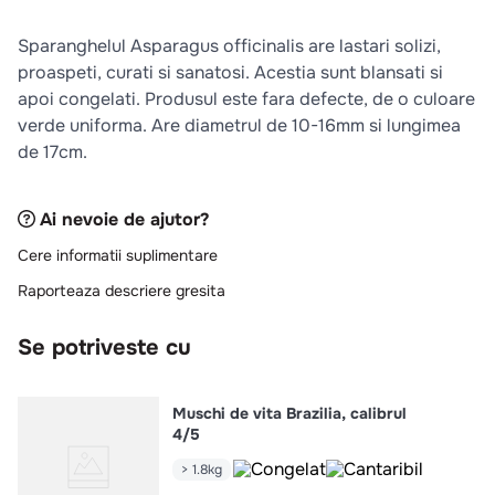
10
.
pizza
Sparanghelul Asparagus officinalis are lastari solizi,
proaspeti, curati si sanatosi. Acestia sunt blansati si
apoi congelati. Produsul este fara defecte, de o culoare
verde uniforma. Are diametrul de 10-16mm si lungimea
de 17cm.
Ai nevoie de ajutor?
Cere informatii suplimentare
Raporteaza descriere gresita
Se potriveste cu
Muschi de vita Brazilia, calibrul
4/5
> 1.8kg