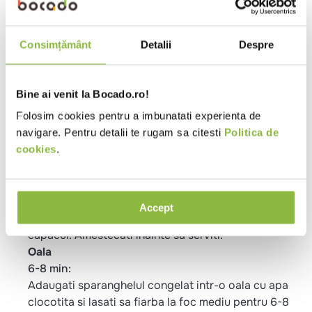
Proprietati
De post
Vegetarian
Consimțământ
Detalii
Despre
Metode de preparare
Microunde
Bine ai venit la Bocado.ro!
6 min * 800W:
Folosim cookies pentru a imbunatati experienta de
Scoateti sparanghelul congelat din ambalaj si
navigare. Pentru detalii te rugam sa citesti
Politica de
puneti-l intr-un vas termorezistent cu capac.
cookies
.
Introduceti vasul in cuptorul cu microunde la 800 W.
Incalziti timp de 3 minute, opriti cuptorul cu
microunde pentru a amesteca si incalziti din nou inca
3 minute. Dupa ce ati scos recipientul din cuptorul
Accept
cu microunde asteptati un minut inainte sa scoateti
capacul. Amestecati inainte sa serviti.
Oala
6-8 min:
Adaugati sparanghelul congelat intr-o oala cu apa
clocotita si lasati sa fiarba la foc mediu pentru 6-8