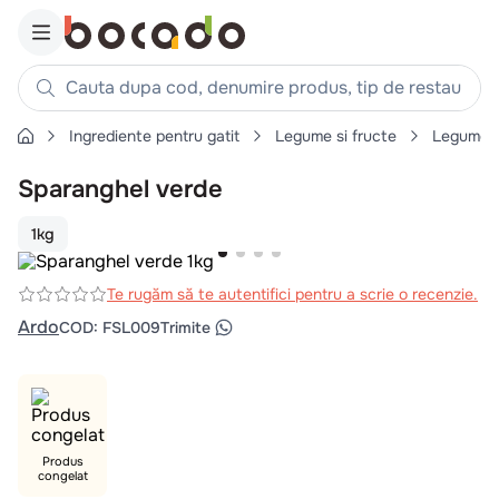
Cauta dupa cod, denumire produs, tip de restaurant, reteta
Ingrediente pentru gatit
Legume si fructe
Legume
Căutări populare
Sparanghel verde
1
.
cartofi
2
.
piept pui
1kg
3
.
pui
4
.
chifle
Te rugăm să te autentifici pentru a scrie o recenzie.
Ardo
COD
:
FSL009
Trimite
5
.
burger
6
.
coaste
7
.
ceafa
8
.
aripi
Produs
9
.
croissant
congelat