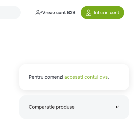
Vreau cont B2B
Intra in cont
Pentru comenzi
accesati contul dvs
.
Comparatie produse