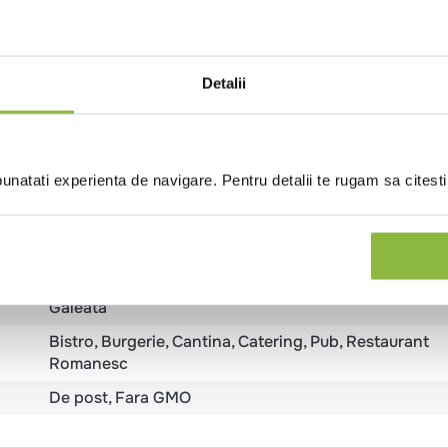
Valori nutritionale
Review-uri
Detalii
natati experienta de navigare. Pentru detalii te rugam sa citest
Usturoi
Vegan
Romania
Galeata
Bistro
Burgerie
Cantina
Catering
Pub
Restaurant
Romanesc
De post
Fara GMO