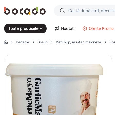
Caută după cod, denumire produs,
Căutări populare
Noutati
Oferte Promo
Toate produsele
1
.
cartofi
Bacanie
Sosuri
Ketchup, mustar, maioneza
Sos
2
.
piept pui
3
.
pui
4
.
chifle
5
.
burger
6
.
coaste
7
.
ceafa
8
.
aripi
9
.
croissant
10
.
pizza