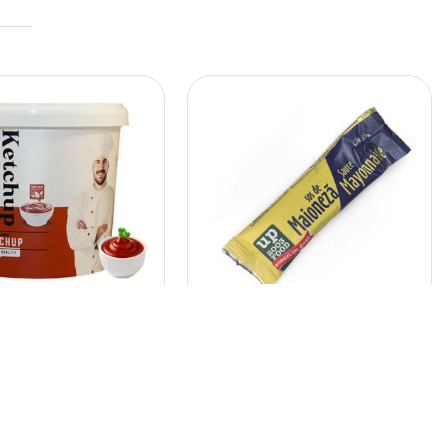
lex
SM-10
Up 2003 Food
p
Sos de maioneza
10g
bax*400 buc