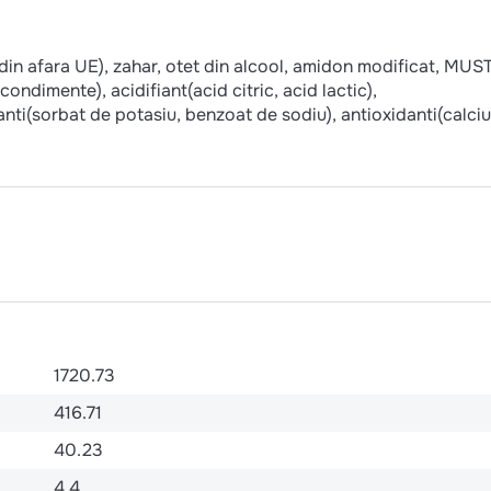
 din afara UE), zahar, otet din alcool, amidon modificat, MU
ndimente), acidifiant(acid citric, acid lactic),
nti(sorbat de potasiu, benzoat de sodiu), antioxidanti(calciu
1720.73
416.71
40.23
4.4