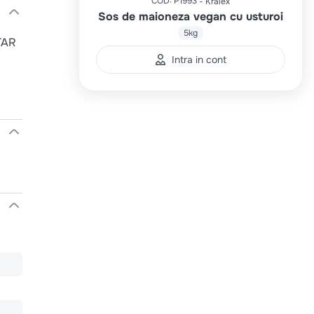
COD
:
P1993
Kralex
Sos de maioneza vegan cu usturoi
5kg
STAR
Intra in cont