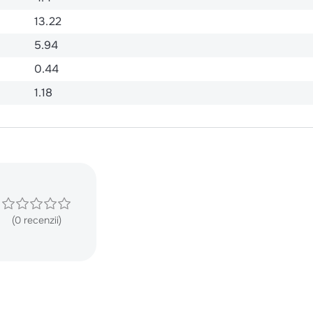
13.22
5.94
0.44
1.18
(0 recenzii)