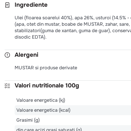
Ingrediente
Ulei (floarea soarelui 40%), apa 26%, usturoi (14.5% -
(apa, otet din mustar, boabe de MUSTAR, zahar, sare, co
stabilizatori(guma de xantan, guma de guar), conserva
disodic EDTA).
Alergeni
MUSTAR si produse derivate
Valori nutritionale 100g
Valoare energetica (kj)
Valoare energetica (kcal)
Grasimi (g)
din care acizi grasi saturati (g)