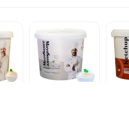
P1992
Kralex
P1995
Kra
egan cu
Sos de maioneza vegan
Ketchu
5kg
6kg