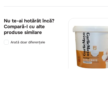
Nu te-ai hotărât încă?
Compară-l cu alte
produse similare
Arată doar diferențele
P1993
Kralex
Sos de maioneza v
usturoi
5kg