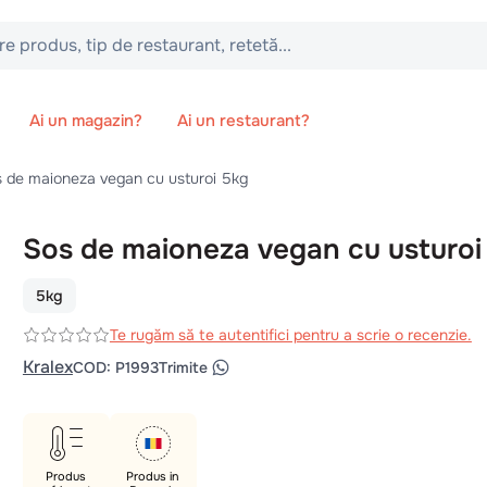
 tip de restaurant, retetă...
Ai un magazin?
Ai un restaurant?
 de maioneza vegan cu usturoi 5kg
Sos de maioneza vegan cu usturoi
5kg
Te rugăm să te autentifici pentru a scrie o recenzie.
Kralex
COD
:
P1993
Trimite
Produs
Produs in