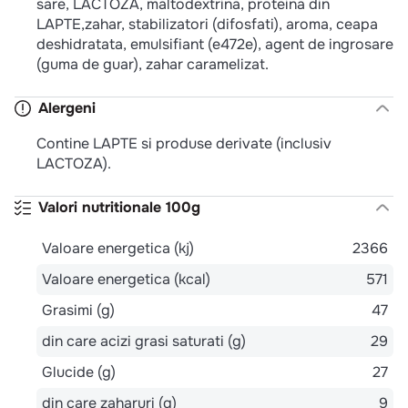
sare, LACTOZA, maltodextrina, proteina din
LAPTE,zahar, stabilizatori (difosfati), aroma, ceapa
deshidratata, emulsifiant (e472e), agent de ingrosare
(guma de guar), zahar caramelizat.
Alergeni
Contine LAPTE si produse derivate (inclusiv
LACTOZA).
Valori nutritionale 100g
Valoare energetica (kj)
2366
Valoare energetica (kcal)
571
Grasimi (g)
47
din care acizi grasi saturati (g)
29
Glucide (g)
27
din care zaharuri (g)
9