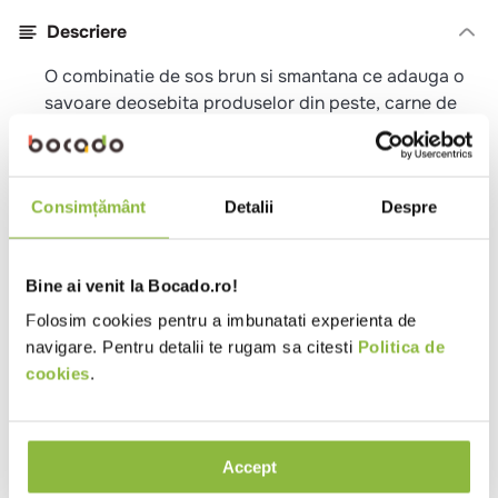
Descriere
O combinatie de sos brun si smantana ce adauga o
savoare deosebita produselor din peste, carne de
pui, porc si paste. Sos fin ce se foloseste in diverse
aplicatii pentru preparate din peste cum ar fi fileul
de salau cu sos de smantana si verdeturi, preparate
Consimțământ
Detalii
Despre
din pui precum pieptul de pui cu smantana si
ciuperci, preparate din porc ca de exemplu
muschiulet de porc in bacon ori paste.
Bine ai venit la Bocado.ro!
Specificatii
Folosim cookies pentru a imbunatati experienta de
navigare. Pentru detalii te rugam sa citesti
Politica de
Dozaj
180g/litru apa fierbinte
cookies
.
Randament
218 portii
Temperatura
Ambiental
Accept
Tara de origine
Austria