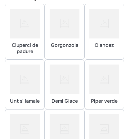
10
.
pizza
Ciuperci de
Gorgonzola
Olandez
padure
Unt si lamaie
Demi Glace
Piper verde