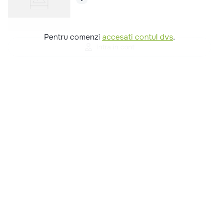
Pentru comenzi
accesati contul dvs
.
Intra in cont
Comenzi si livrare
Creeaza cont
Contact
Intrebari frecvente