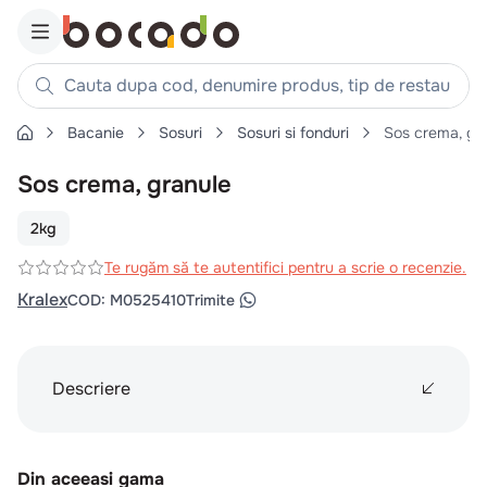
Cauta dupa cod, denumire produs, tip de restaurant, reteta
Bacanie
Sosuri
Sosuri si fonduri
Sos crema, gr
Căutări populare
Sos crema, granule
1
.
cartofi
2
.
piept pui
2kg
3
.
pui
Te rugăm să te autentifici pentru a scrie o recenzie.
4
.
chifle
Kralex
COD
:
M0525410
Trimite
5
.
burger
6
.
coaste
Descriere
7
.
ceafa
8
.
aripi
9
.
croissant
Din aceeasi gama