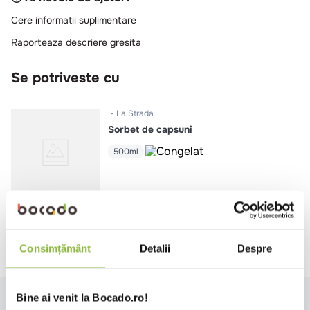
Cere informatii suplimentare
Raporteaza descriere gresita
Se potriveste cu
La Strada
Sorbet de capsuni
500ml
Intra in cont
Consimțământ
Detalii
Despre
Specificatii
Ingrediente
Alergeni
Valori nutritionale
Bine ai venit la Bocado.ro!