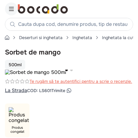
Cauta dupa cod, denumire produs, tip de restaurant, reteta
Deserturi si inghetata
Inghetata
Inghetata la cutie
Căutări populare
Sorbet de mango
1
.
cartofi
2
.
piept pui
500ml
3
.
pui
4
.
chifle
Te rugăm să te autentifici pentru a scrie o recenzie.
La Strada
COD
:
LS601
Trimite
5
.
burger
6
.
coaste
7
.
ceafa
8
.
aripi
Produs
9
.
croissant
congelat