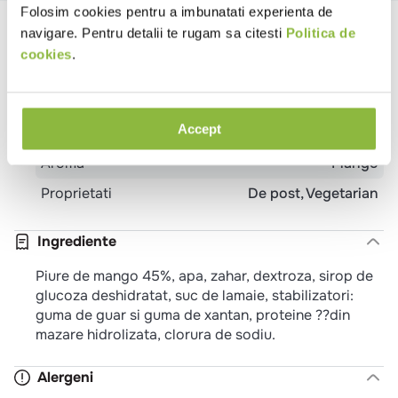
Folosim cookies pentru a imbunatati experienta de
Specificatii
navigare. Pentru detalii te rugam sa citesti
Politica de
cookies
.
Aroma inghetata
Fructe
Specialitate
Sorbet
Accept
Format inghetata
Caserola
Aroma
Mango
Proprietati
De post
Vegetarian
Ingrediente
Piure de mango 45%, apa, zahar, dextroza, sirop de
glucoza deshidratat, suc de lamaie, stabilizatori:
guma de guar si guma de xantan, proteine ??din
mazare hidrolizata, clorura de sodiu.
Alergeni