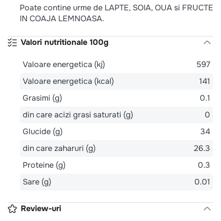
Poate contine urme de LAPTE, SOIA, OUA si FRUCTE
IN COAJA LEMNOASA.
Valori nutritionale 100g
Valoare energetica (kj)
597
Valoare energetica (kcal)
141
Grasimi (g)
0.1
din care acizi grasi saturati (g)
0
Glucide (g)
34
din care zaharuri (g)
26.3
Proteine (g)
0.3
Sare (g)
0.01
Review-uri