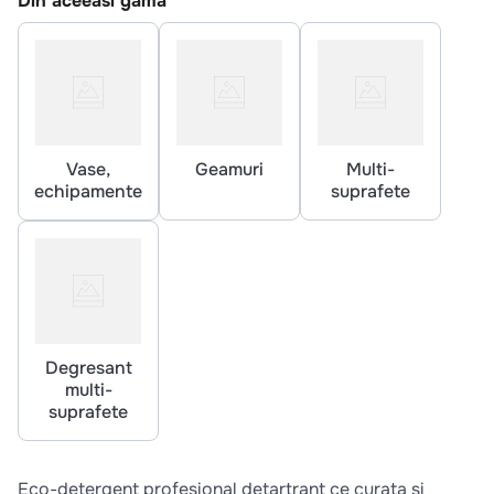
Din aceeasi gama
10
.
pizza
Vase,
Geamuri
Multi-
echipamente
suprafete
Degresant
multi-
suprafete
Eco-detergent profesional detartrant ce curata si