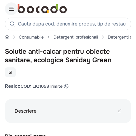
Cauta dupa cod, denumire produs, tip de restaurant, reteta
Consumabile
Detergenti profesionali
Detergenti su
Căutări populare
Solutie anti-calcar pentru obiecte
1
.
cartofi
sanitare, ecologica Saniday Green
2
.
piept pui
3
.
pui
5l
4
.
chifle
Realco
COD
:
LIQ1053
Trimite
5
.
burger
6
.
coaste
7
.
ceafa
Descriere
8
.
aripi
9
.
croissant