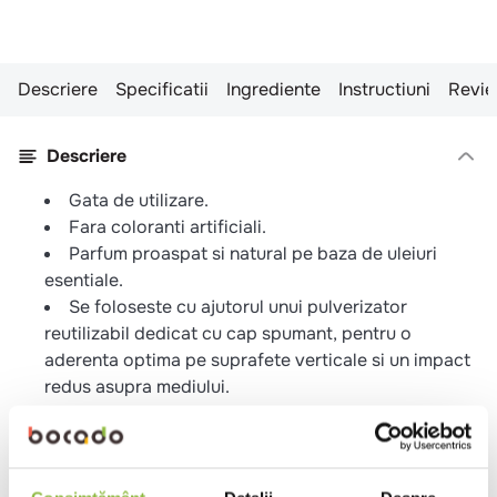
Descriere
Specificatii
Ingrediente
Instructiuni
Revie
Descriere
Gata de utilizare.
Fara coloranti artificiali.
Parfum proaspat si natural pe baza de uleiuri
esentiale.
Se foloseste cu ajutorul unui pulverizator
reutilizabil dedicat cu cap spumant, pentru o
aderenta optima pe suprafete verticale si un impact
redus asupra mediului.
Rata de biodegradabilitate >98% in 28 de zile
(OCDE 302B).
Produs certificat Ecocert – garantia ca produsul
contine ingrediente naturale/ organice si este