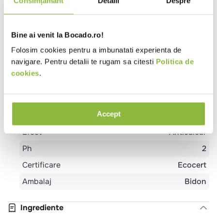
Consimțământ
Detalii
Despre
fabricat in mod sustenabil.
Specificatii
Bine ai venit la Bocado.ro!
Folosim cookies pentru a imbunatati experienta de
Format
Lichid
navigare. Pentru detalii te rugam sa citesti
Politica de
Tip produs
Detergent suprafete
cookies
.
Utilizare
Gresie si faianta
Obiecte
detergent
sanitare
Inox
Accept
Parfum
Fresh
Efect
Anticalcar
Ph
2
Certificare
Ecocert
Ambalaj
Bidon
Ingrediente