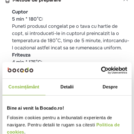
Cuptor
5 min * 180°C:
Puneti produsul congelat pe o tava cu hartie de
copt, si introduceti-le in cuptorul preincalzit la o
temperatura de 180°C, timp de 5 minute, intorcandu-
l ocazional astfel incat sa se rumeneasca uniform.
Friteuza
4 min * 175°C:
Puneti produsul congelat intr-o friteuza cu ulei
incalzit la 175°C, acesta nu trebuie sa depaseasca
mai mult de 10-15% din capacitatea friteuzei. Prajiti-l
Consimțământ
Detalii
Despre
timp de 4 minute astfel incat sa se rumeneasca
uniform.
Tigaie
Bine ai venit la Bocado.ro!
4-5 min:
Folosim cookies pentru a imbunatati experienta de
Puneti produsul congelat intr-o tigaie cu ulei incins
navigare. Pentru detalii te rugam sa citesti
Politica de
si prajiti-le la foc mediu, timp de 4-5 min pana
cookies
.
capata o culoare aurie, intorcandu-l ocazional astfel