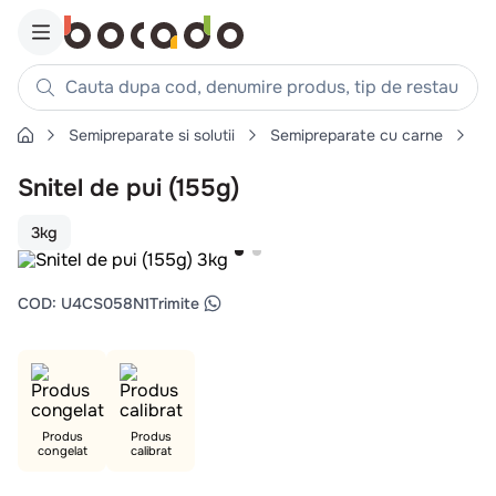
Cauta dupa cod, denumire produs, tip de restaurant, reteta
Semipreparate si solutii
Semipreparate cu carne
Pa
Căutări populare
Snitel de pui (155g)
1
.
cartofi
2
.
piept pui
3kg
3
.
pui
4
.
chifle
COD
:
U4CS058N1
Trimite
5
.
burger
6
.
coaste
7
.
ceafa
8
.
aripi
Produs
Produs
congelat
calibrat
9
.
croissant