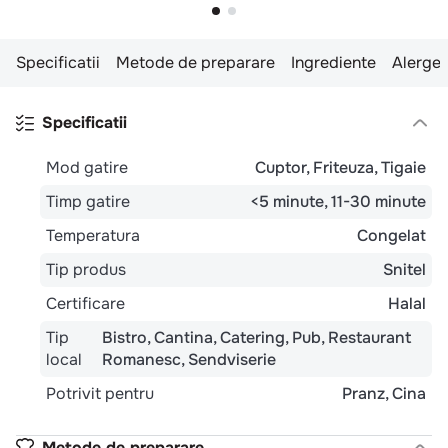
Specificatii
Metode de preparare
Ingrediente
Alergen
Specificatii
Mod gatire
Cuptor
Friteuza
Tigaie
Timp gatire
<5 minute
11-30 minute
Temperatura
Congelat
Tip produs
Snitel
Certificare
Halal
Tip
Bistro
Cantina
Catering
Pub
Restaurant
local
Romanesc
Sendviserie
Potrivit pentru
Pranz
Cina
Metode de preparare