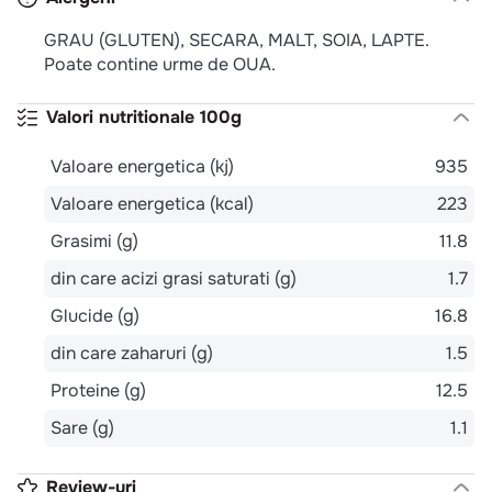
GRAU (GLUTEN), SECARA, MALT, SOIA, LAPTE.
Poate contine urme de OUA.
Valori nutritionale 100g
Valoare energetica (kj)
935
Valoare energetica (kcal)
223
Grasimi (g)
11.8
din care acizi grasi saturati (g)
1.7
Glucide (g)
16.8
din care zaharuri (g)
1.5
Proteine (g)
12.5
Sare (g)
1.1
Review-uri