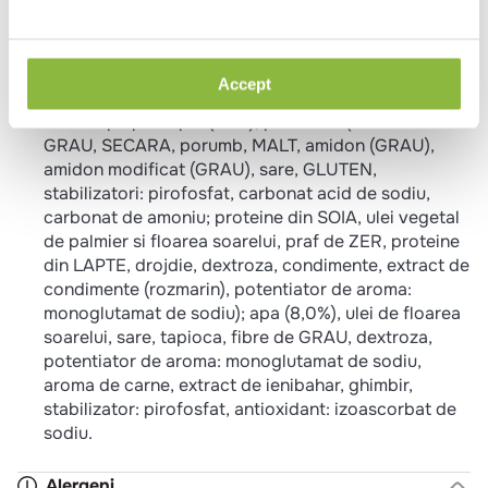
incat sa se rumeneasca uniform.
Ingrediente
Accept
File din piept de pui (58%), pane 27% (faina de:
GRAU, SECARA, porumb, MALT, amidon (GRAU),
amidon modificat (GRAU), sare, GLUTEN,
stabilizatori: pirofosfat, carbonat acid de sodiu,
carbonat de amoniu; proteine din SOIA, ulei vegetal
de palmier si floarea soarelui, praf de ZER, proteine
din LAPTE, drojdie, dextroza, condimente, extract de
condimente (rozmarin), potentiator de aroma:
monoglutamat de sodiu); apa (8,0%), ulei de floarea
soarelui, sare, tapioca, fibre de GRAU, dextroza,
potentiator de aroma: monoglutamat de sodiu,
aroma de carne, extract de ienibahar, ghimbir,
stabilizator: pirofosfat, antioxidant: izoascorbat de
sodiu.
Alergeni