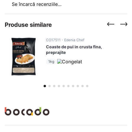
Se încarcă recenziile…
Produse similare
CO17511
Edenia Chef
Coaste de pui in crusta fina,
preprajite
1kg