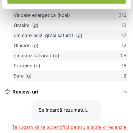
Valoare energetica (kj)
903
Valoare energetica (kcal)
216
Grasimi (g)
12
din care acizi grasi saturati (g)
1.7
Glucide (g)
12
din care zaharuri (g)
0.5
Proteine (g)
15
Sare (g)
2
Review-uri
Se încarcă rezumatul…
Te rugăm să te autentifici pentru a scrie o recenzie.