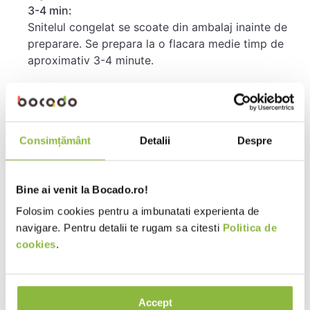
3-4 min:
Snitelul congelat se scoate din ambalaj inainte de
preparare. Se prepara la o flacara medie timp de
aproximativ 3-4 minute.
Ingrediente
File de porc 65% (UE), pesmet (faina de GRAU,
dextroza, sare, drojdie, apa), OUA, ulei vegetal
Consimțământ
Detalii
Despre
(floarea soarelui si rapita in diferite proportii), faina
de GRAU, sare.
Bine ai venit la Bocado.ro!
Alergeni
Folosim cookies pentru a imbunatati experienta de
OU, GRAU. Poate contine urme de: SOIA, LAPTE,
navigare. Pentru detalii te rugam sa citesti
Politica de
TELINA, MUSTAR, SEMINTE DE SUSAN si produse
cookies
.
derivate ale acestora.
Valori nutritionale 100g
Accept