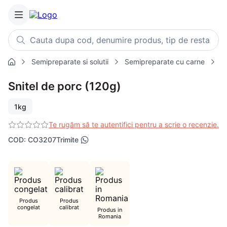
Cauta dupa cod, denumire produs, tip de restaurant, retet
Semipreparate si solutii
Semipreparate cu carne
P
Căutări populare
Snitel de porc (120g)
1
.
cartofi
2
.
piept pui
1kg
3
.
pui
Te rugăm să te autentifici pentru a scrie o recenzie.
4
.
chifle
COD
:
CO3207
Trimite
5
.
burger
6
.
coaste
7
.
ceafa
8
.
aripi
Produs
Produs
congelat
calibrat
Produs in
9
.
croissant
Romania