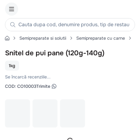
Semipreparate si solutii
Semipreparate cu carne
Pa
Snitel de pui pane (120g-140g)
1kg
Se încarcă recenziile...
COD
:
CO10003
Trimite