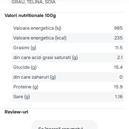
GRAU, TELINA, SOIA
Valori nutritionale 100g
Valoare energetica (kj)
985
Valoare energetica (kcal)
235
Grasimi (g)
11.5
din care acizi grasi saturati (g)
2.1
Glucide (g)
15.4
din care zaharuri (g)
0
Proteine (g)
15.9
Sare (g)
1.16
Review-uri