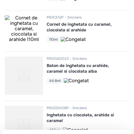
10
.
pizza
MS1CK12P
Snickers
Cornet de inghetata cu caramel,
ciocolata si arahide
110ml
MS00ADD23
Snickers
Baton de inghetata cu arahide,
caramel si ciocolata alba
44.6ml
MS00DK06P
Snickers
Inghetata cu ciocolata, arahide si
caramel
450ml