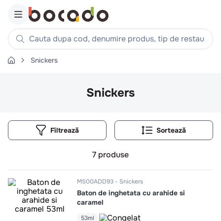
Cauta dupa cod, denumire produs, tip de restaurant, reteta
Snickers
Căutări populare
1
.
cartofi
Snickers
2
.
piept pui
3
.
pui
Filtrează
4
.
chifle
5
.
burger
7
produse
6
.
coaste
7
.
ceafa
MS00ADD93
Snickers
Baton de inghetata cu arahide si
8
.
aripi
caramel
9
.
croissant
53ml