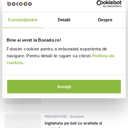
Consimțământ
Detalii
Despre
MS00AMY18
Snickers
Extra baton de inghetata cu
arahide si caramel
Bine ai venit la Bocado.ro!
72.5ml
Folosim cookies pentru a imbunatati experienta de
navigare. Pentru detalii te rugam sa citesti
Politica de
cookies
.
MS00APG550
Snickers
Inghetata pe bat cu arahide si
caramel
Accept
91ml
MS00APG551
Snickers
Inghetata pe bat cu arahide si