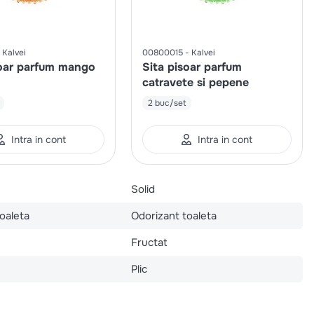
Kalvei
00800015
Kalvei
soar parfum mango
Sita pisoar parfum
catravete si pepene
2 buc/set
Intra in cont
Intra in cont
Solid
oaleta
Odorizant toaleta
Fructat
Plic