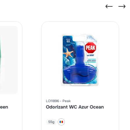
LO11896
Peak
reen
Odorizant WC Azur Ocean
55g