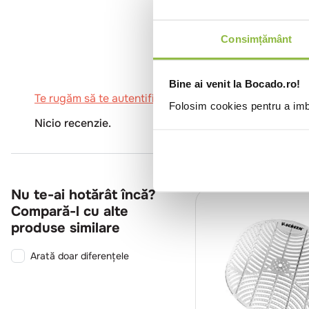
0
Consimțământ
Bine ai venit la Bocado.ro!
Te rugăm să te autentifici pentru a scrie o recenzie.
Folosim cookies pentru a imbu
Nicio recenzie.
Nu te-ai hotărât încă?
Compară-l cu alte
produse similare
Arată doar diferențele