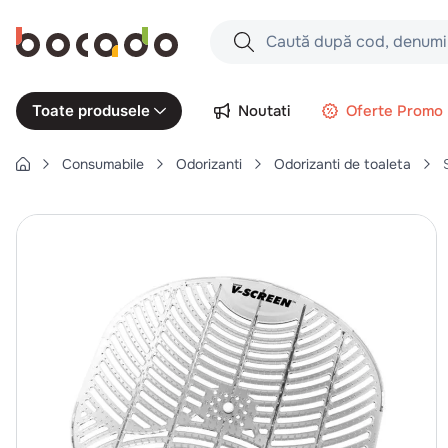
Caută după cod, denumire produs,
Căutări populare
Noutati
Oferte Promo
Toate produsele
1
.
cartofi
Consumabile
Odorizanti
Odorizanti de toaleta
2
.
piept pui
3
.
pui
4
.
chifle
5
.
burger
6
.
coaste
7
.
aripi
8
.
ceafa
9
.
croissant
10
.
pizza