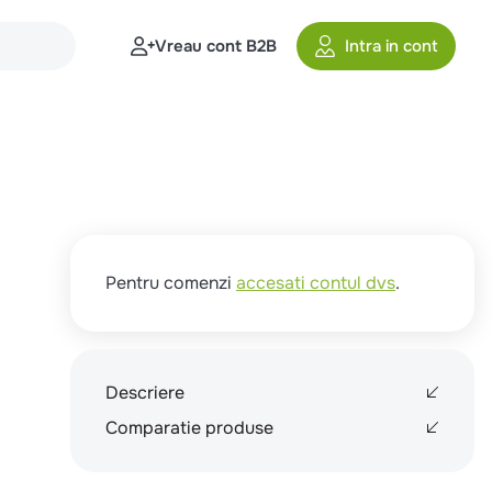
Vreau cont B2B
Intra in cont
Pentru comenzi
accesati contul dvs
.
Descriere
Comparatie produse