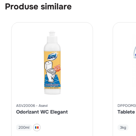
Produse similare
ASV20006
Asevi
DPPDOM3
Odorizant WC Elegant
Tablete
200ml
3kg