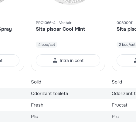
PRO1066-4
Vectair
00800011
Spray
Sita pisoar Cool Mint
Sita pi
4 buc/set
2 buc/set
nt
Intra in cont
Solid
Solid
Odorizant toaleta
Odorizant t
Fresh
Fructat
Plic
Plic