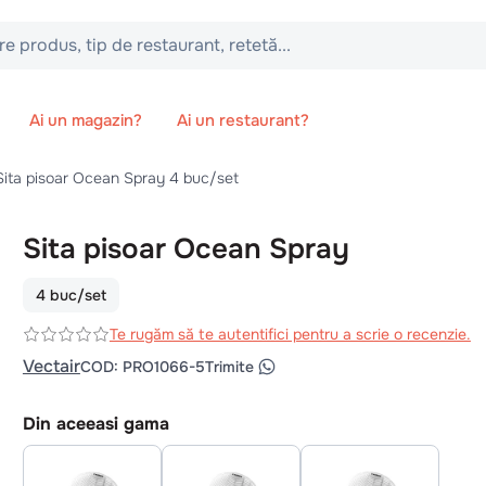
 tip de restaurant, retetă...
Ai un magazin?
Ai un restaurant?
Sita pisoar Ocean Spray 4 buc/set
Sita pisoar Ocean Spray
4 buc/set
Te rugăm să te autentifici pentru a scrie o recenzie.
Vectair
COD
:
PRO1066-5
Trimite
Din aceeasi gama