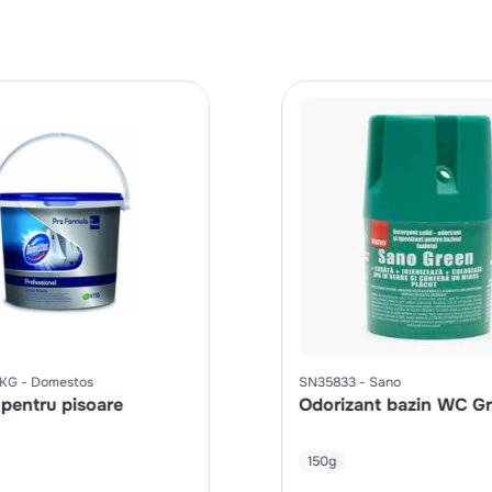
KG
Domestos
SN35833
Sano
 pentru pisoare
Odorizant bazin WC G
150g