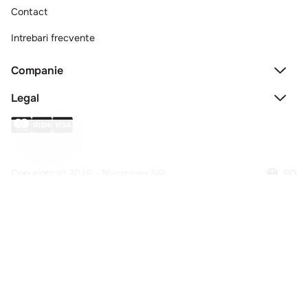
Comenzi si livrare
Creeaza cont
Contact
Intrebari frecvente
Companie
Legal
Copyright © 2025 - Macromex SRL
RO