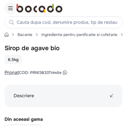
Cauta dupa cod, denumire produs, tip de restaurant, reteta
Bacanie
Ingrediente pentru panificatie si cofetarie
Căutări populare
Sirop de agave bio
1
.
cartofi
2
.
piept pui
6.5kg
3
.
pui
Pronat
COD
:
PRN13833
Trimite
4
.
chifle
5
.
burger
6
.
coaste
Descriere
7
.
ceafa
8
.
aripi
Din aceeasi gama
9
.
croissant