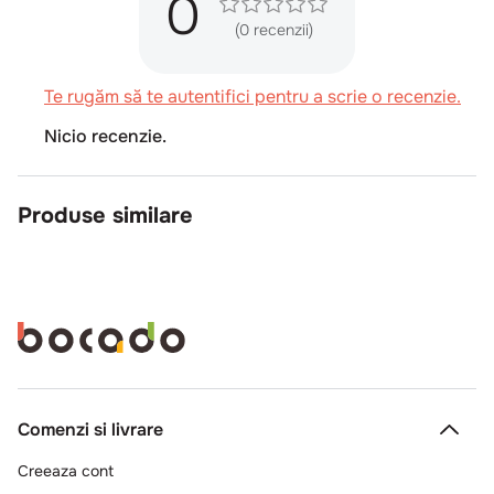
0
(0 recenzii)
Te rugăm să te autentifici pentru a scrie o recenzie.
Nicio recenzie.
Produse similare
SET0196-1KG
Paprica Distributie
Zahar brut
1kg
Alege o varianta