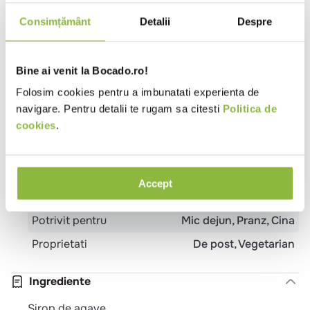
Specificatii
Consimțământ
Detalii
Despre
Format
Lichid
Tip indulcitori
Sirop de agave
Bine ai venit la Bocado.ro!
Temperatura
Ambiental
Folosim cookies pentru a imbunatati experienta de
navigare. Pentru detalii te rugam sa citesti
Politica de
Certificare
ECO
cookies
.
Tara de origine
Mexic
Ambalaj
Pet
Tip
Bistro
Evenimente
Patiserie
Pub
Accept
local
Trattoria
Potrivit pentru
Mic dejun
Pranz
Cina
Proprietati
De post
Vegetarian
Ingrediente
Sirop de agave