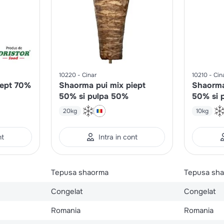
10220
Cinar
10210
Cin
iept 70%
Shaorma pui mix piept
Shaorma
50% si pulpa 50%
50% si 
20kg
10kg
nt
Intra in cont
Tepusa shaorma
Tepusa sh
Congelat
Congelat
Romania
Romania