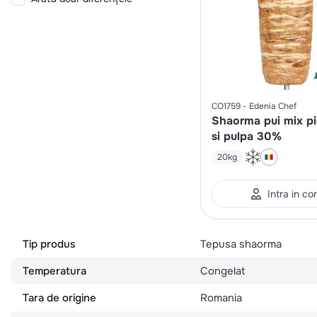
CO1759
Edenia Chef
Shaorma pui mix p
si pulpa 30%
20kg
Intra in co
Tip produs
Tepusa shaorma
Temperatura
Congelat
Tara de origine
Romania