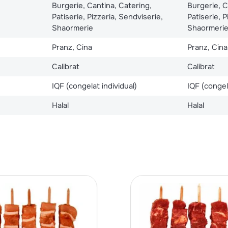
Burgerie, Cantina, Catering,
Burgerie, C
Patiserie, Pizzeria, Sendviserie,
Patiserie, P
Shaormerie
Shaormeri
Pranz, Cina
Pranz, Cina
Calibrat
Calibrat
IQF (congelat individual)
IQF (congel
Halal
Halal