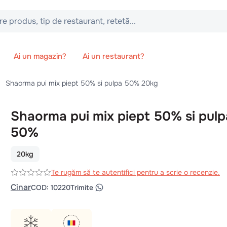
 tip de restaurant, retetă...
Ai un magazin?
Ai un restaurant?
Shaorma pui mix piept 50% si pulpa 50% 20kg
Shaorma pui mix piept 50% si pulp
50%
20kg
Te rugăm să te autentifici pentru a scrie o recenzie.
Cinar
COD
:
10220
Trimite