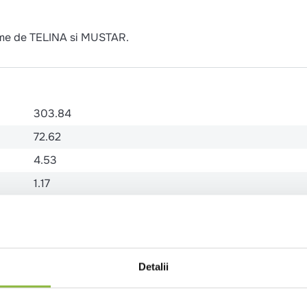
rme de TELINA si MUSTAR.
303.84
72.62
4.53
1.17
1.05
0.38
13.53
Detalii
0.65