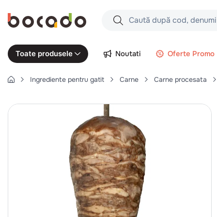
Caută după cod, denumire produs,
Căutări populare
Noutati
Oferte Promo
Toate produsele
1
.
cartofi
Ingrediente pentru gatit
Carne
Carne procesata
2
.
piept pui
3
.
pui
4
.
chifle
5
.
burger
6
.
coaste
7
.
ceafa
8
.
aripi
9
.
croissant
10
.
pizza