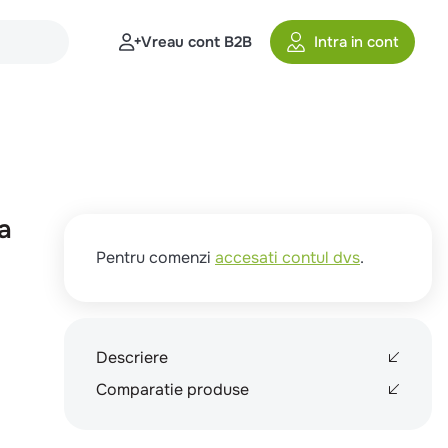
Vreau cont B2B
Intra in cont
a
Pentru comenzi
accesati contul dvs
.
Descriere
Comparatie produse