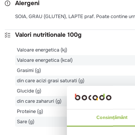
Alergeni
SOIA, GRAU (GLUTEN), LAPTE praf. Poate contine u
Valori nutritionale 100g
Valoare energetica (kj)
Valoare energetica (kcal)
Grasimi (g)
din care acizi grasi saturati (g)
Glucide (g)
din care zaharuri (g)
Proteine (g)
Consimțământ
Sare (g)