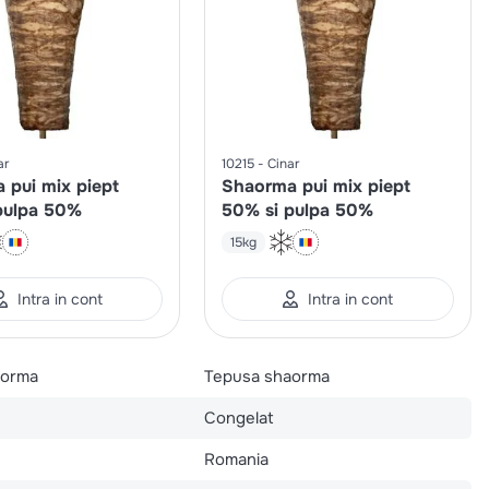
ar
10215
Cinar
 pui mix piept
Shaorma pui mix piept
pulpa 50%
50% si pulpa 50%
15kg
Intra in cont
Intra in cont
aorma
Tepusa shaorma
Congelat
Romania