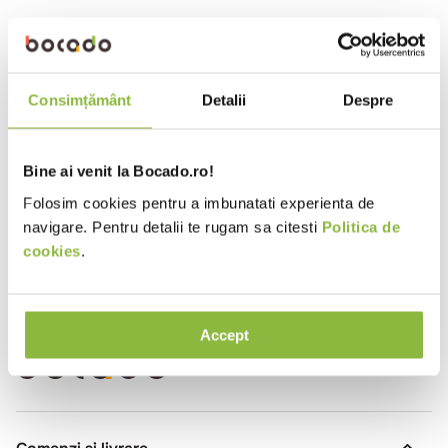
10
.
pizza
Verifică termenii pe care i-ai
introdus.
Încearcă să folosești un singur
cuvânt.
Consimțământ
Detalii
Despre
Folosește termeni generici în
căutare.
Încearcă să cauți folosind
sinonime ale termenului dorit.
Bine ai venit la Bocado.ro!
Folosim cookies pentru a imbunatati experienta de
Produse noi
navigare. Pentru detalii te rugam sa citesti
Politica de
cookies
.
Accept