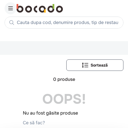
Cauta dupa cod, denumire produs, tip de restaurant, reteta
Căutări populare
1
.
cartofi
2
.
piept pui
3
.
pui
4
.
chifle
0
produse
5
.
burger
OOPS!
6
.
coaste
7
.
ceafa
8
.
aripi
Nu au fost găsite produse
9
.
croissant
Ce să fac?