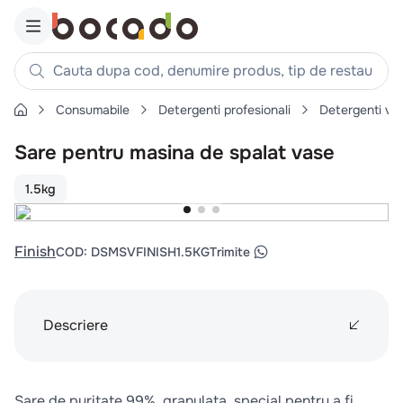
Cauta dupa cod, denumire produs, tip de restaurant, reteta
Consumabile
Detergenti profesionali
Detergenti va
Căutări populare
Sare pentru masina de spalat vase
1
.
cartofi
2
.
piept pui
1.5kg
3
.
pui
4
.
chifle
Finish
COD
:
DSMSVFINISH1.5KG
Trimite
5
.
burger
6
.
coaste
7
.
ceafa
Descriere
8
.
aripi
9
.
croissant
Sare de puritate 99%, granulata, special pentru a fi