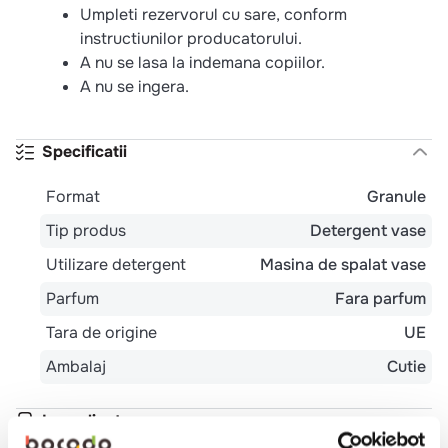
Umpleti rezervorul cu sare, conform
instructiunilor producatorului.
A nu se lasa la indemana copiilor.
A nu se ingera.
Specificatii
Format
Granule
Tip produs
Detergent vase
Utilizare detergent
Masina de spalat vase
Parfum
Fara parfum
Tara de origine
UE
Ambalaj
Cutie
Ingrediente