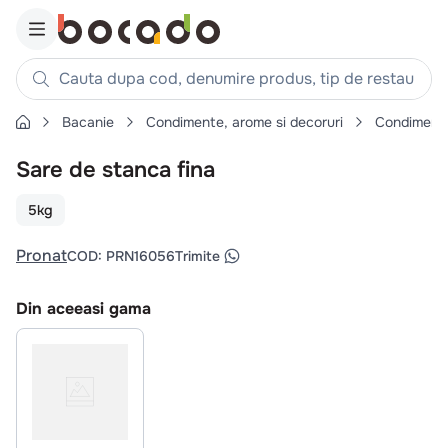
Cauta dupa cod, denumire produs, tip de restaurant, reteta
Bacanie
Condimente, arome si decoruri
Condiment
Căutări populare
Sare de stanca fina
1
.
cartofi
2
.
piept pui
5kg
3
.
pui
Pronat
COD
:
PRN16056
Trimite
4
.
chifle
5
.
burger
Din aceeasi gama
6
.
coaste
7
.
ceafa
8
.
aripi
9
.
croissant