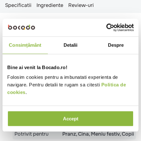
Specificatii
Ingrediente
Review-uri
Specificatii
Tip produs
Sare
Consimțământ
Detalii
Despre
Tip sare
Sare gema
Adaos iod
Sare neiodata
Bine ai venit la Bocado.ro!
Temperatura
Ambiental
Folosim cookies pentru a imbunatati experienta de
Tara de origine
Germania
navigare. Pentru detalii te rugam sa citesti
Politica de
Ambalaj
Sac
cookies
.
Tip
Bistro
Burgerie
Cantina
Catering
local
Evenimente
Pizzeria
Pub
Restaurant
Romanesc
Sendviserie
Trattoria
Unitate
Accept
de cazare - mic dejun
Vegetarian
Potrivit pentru
Pranz
Cina
Meniu festiv
Copii