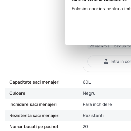
Folosim cookies pentru a imbu
MS60UNI
Alufix
Saci menaj 60l, H
64x71cm, negri
20 saci/rola
bax*36 ro
Intra in co
Capacitate saci menajeri
60L
Culoare
Negru
Inchidere saci menajeri
Fara inchidere
Rezistenta saci menajeri
Rezistenti
Numar bucati pe pachet
20