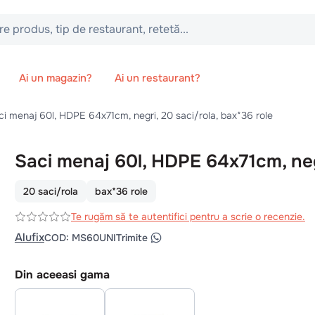
 tip de restaurant, retetă...
Ai un magazin?
Ai un restaurant?
ci menaj 60l, HDPE 64x71cm, negri, 20 saci/rola, bax*36 role
Saci menaj 60l, HDPE 64x71cm, ne
20 saci/rola
bax*36 role
Te rugăm să te autentifici pentru a scrie o recenzie.
Alufix
COD
:
MS60UNI
Trimite
Din aceeasi gama