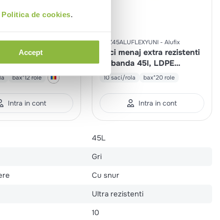
i
Politica de cookies
.
5
MSZ45ALUFLEXYUNI
Alufix
naj 240l, LDPE
Saci menaj extra rezistenti
Accept
cm, negri
cu banda 45l, LDPE
52x69cm, gri
la
bax*12 role
10 saci/rola
bax*20 role
Intra in cont
Intra in cont
45L
Gri
ere
Cu snur
Ultra rezistenti
10