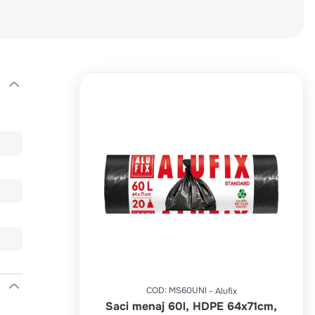
COD
:
MS60UNI
Alufix
Saci menaj 60l, HDPE 64x71cm,