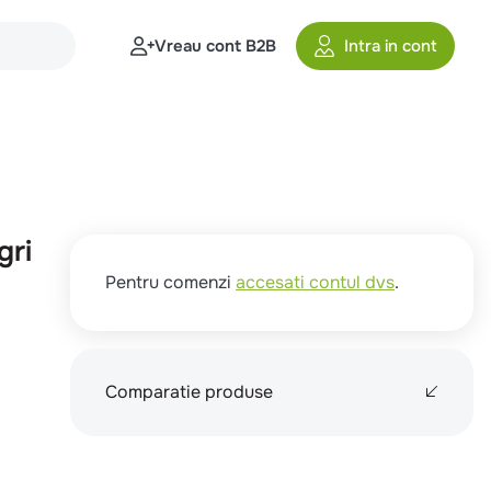
Vreau cont B2B
Intra in cont
gri
Pentru comenzi
accesati contul dvs
.
Comparatie produse