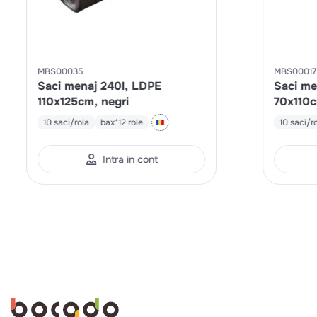
MBS00035
MBS00017
Saci menaj 240l, LDPE
Saci me
110x125cm, negri
70x110c
10 saci/rola
bax*12 role
10 saci/r
Intra in cont