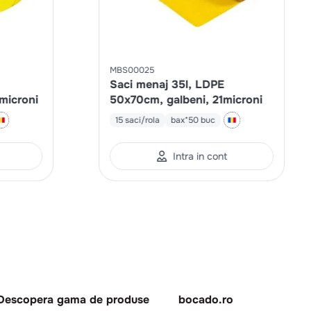
MBS00025
Saci menaj 35l, LDPE
microni
50x70cm, galbeni, 21microni
15 saci/rola
bax*50 buc
Intra in cont
Descopera gama de produse
bocado.ro