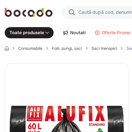
Caută după cod, denumire produs,
Căutări populare
Noutati
Oferte Promo
Toate produsele
1
.
cartofi
Consumabile
Folii, pungi, saci
Saci menajeri
Sa
2
.
piept pui
3
.
pui
4
.
chifle
5
.
burger
6
.
coaste
7
.
aripi
8
.
ceafa
9
.
croissant
10
.
pizza