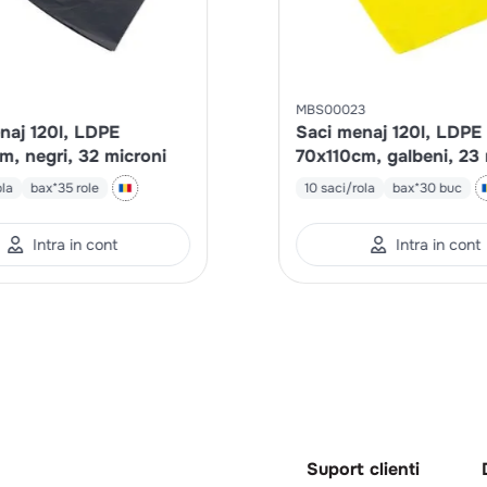
MBS00023
naj 120l, LDPE
Saci menaj 120l, LDPE
m, negri, 32 microni
70x110cm, galbeni, 23 
ola
bax*35 role
10 saci/rola
bax*30 buc
Intra in cont
Intra in cont
Suport clienti