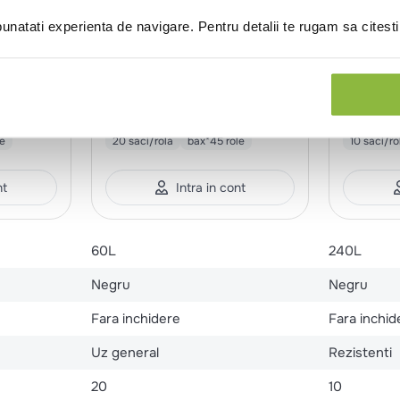
natati experienta de navigare. Pentru detalii te rugam sa citest
XMS6020ECON
Alufix
MBS0003
DPE
Saci menaj economici 60l,
Saci me
HDPE 60x71cm, negri
110x125
le
20 saci/rola
bax*45 role
10 saci/ro
nt
Intra in cont
60L
240L
Negru
Negru
Fara inchidere
Fara inchid
Uz general
Rezistenti
20
10